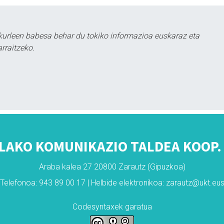
kurleen babesa behar du tokiko informazioa euskaraz eta
rraitzeko.
LAKO KOMUNIKAZIO TALDEA KOOP. 
Araba kalea 27 20800 Zarautz (Gipuzkoa)
Telefonoa: 943 89 00 17 | Helbide elektronikoa: zarautz@ukt.eu
Codesyntaxek garatua