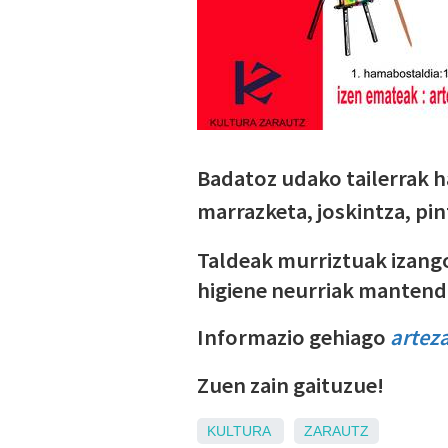
Badatoz udako tailerrak h
marrazketa, joskintza, pint
Taldeak murriztuak izango
higiene neurriak mantend
Informazio gehiago
artez
Zuen zain gaituzue!
KULTURA
ZARAUTZ