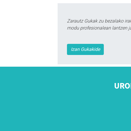
Zarautz Gukak zu bezalako ira
modu profesionalean lantzen ja
Izan Gukakide
URO