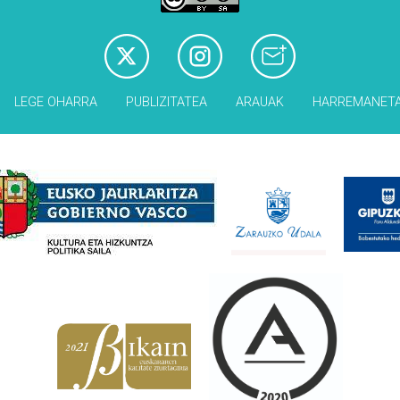
LEGE OHARRA
PUBLIZITATEA
ARAUAK
HARREMANET
Babesleak