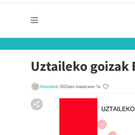
Uztaileko goizak
Artezaleak
2021eko maiatzaren 7a