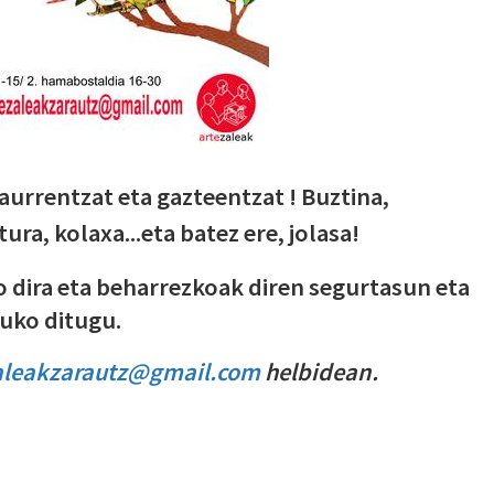
aurrentzat eta gazteentzat ! Buztina,
ura, kolaxa...eta batez ere, jolasa!
 dira eta beharrezkoak diren segurtasun eta
uko ditugu.
aleakzarautz@gmail.com
helbidean.