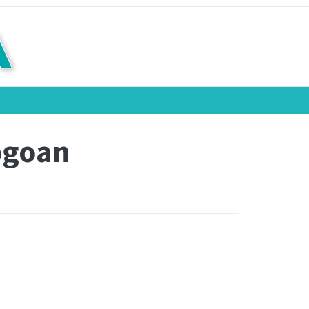
ogoan
n