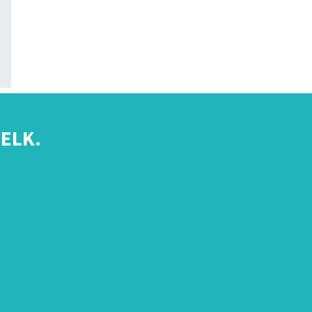
ELK.
s