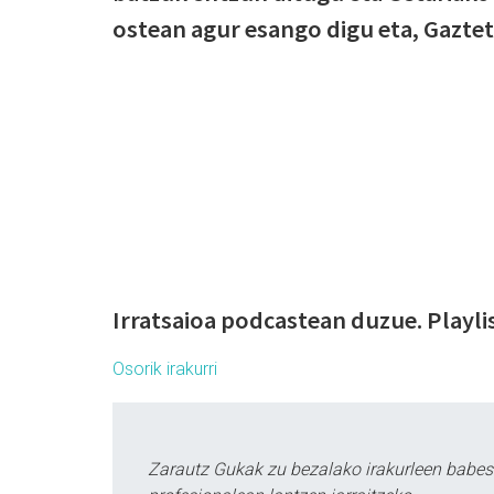
ostean agur esango digu eta, Gaztetx
Irratsaioa podcastean duzue. Playli
Osorik irakurri
Zarautz Gukak zu bezalako irakurleen babes