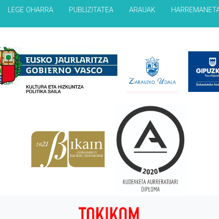
LEGE OHARRA
PUBLIZITATEA
ARAUAK
HARREMANET
Babesleak