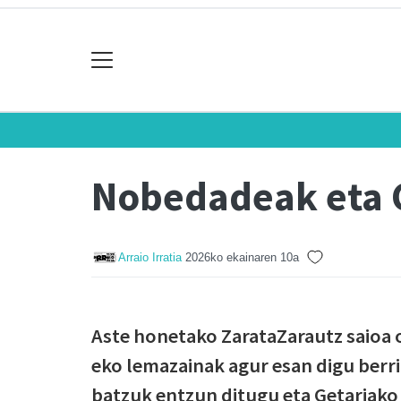
Nobedadeak eta 
Arraio Irratia
2026ko ekainaren 10a
Aste honetako ZarataZarautz saioa 
eko lemazainak agur esan digu berr
batzuk entzun ditugu eta Getariako G