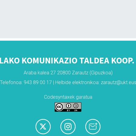
LAKO KOMUNIKAZIO TALDEA KOOP. 
Araba kalea 27 20800 Zarautz (Gipuzkoa)
Telefonoa: 943 89 00 17 | Helbide elektronikoa: zarautz@ukt.eu
Codesyntaxek garatua