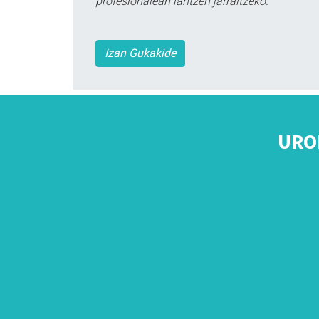
profesionalean lantzen jarraitzeko.
Izan Gukakide
URO