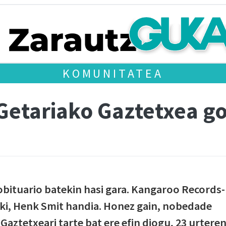
KOMUNITATEA
Getariako Gaztetxea g
obituario batekin hasi gara. Kangaroo Records-
iki, Henk Smit handia. Honez gain, nobedade
aztetxeari tarte bat ere efin diogu, 23 urtere