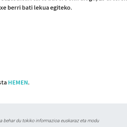
e berri bati lekua egiteko.
sta
HEMEN
.
a behar du tokiko informazioa euskaraz eta modu