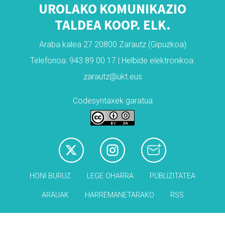
UROLAKO KOMUNIKAZIO
TALDEA KOOP. ELK.
Araba kalea 27 20800 Zarautz (Gipuzkoa)
Telefonoa: 943 89 00 17 | Helbide elektronikoa:
zarautz@ukt.eus
Codesyntaxek garatua
HONI BURUZ
LEGE OHARRA
PUBLIZITATEA
ARAUAK
HARREMANETARAKO
RSS