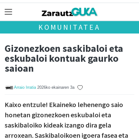
KOMUNITATEA
Gizonezkoen saskibaloi eta
eskubaloi kontuak gaurko
saioan
Arraio Irratia
2026ko ekainaren 3a
Kaixo entzule! Ekaineko lehenengo saio
honetan gizonezkoen eskubaloi eta
saskibaloiko kideak izango dira gela
arroxean. Saskibaloikoen igoera fasea eta