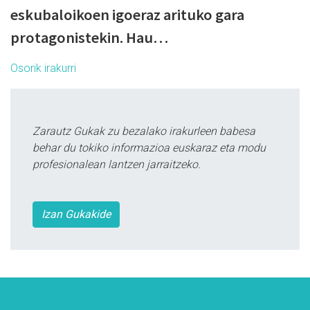
eskubaloikoen igoeraz arituko gara
protagonistekin. Hau…
Osorik irakurri
Zarautz Gukak zu bezalako irakurleen babesa
behar du tokiko informazioa euskaraz eta modu
profesionalean lantzen jarraitzeko.
Izan Gukakide