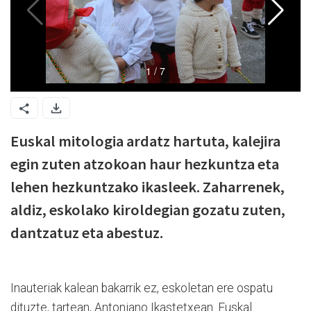
Euskal mitologia ardatz hartuta, kalejira
egin zuten atzokoan haur hezkuntza eta
lehen hezkuntzako ikasleek. Zaharrenek,
aldiz, eskolako kiroldegian gozatu zuten,
dantzatuz eta abestuz.
Inauteriak kalean bakarrik ez, eskoletan ere ospatu
dituzte, tartean, Antoniano Ikastetxean. Euskal