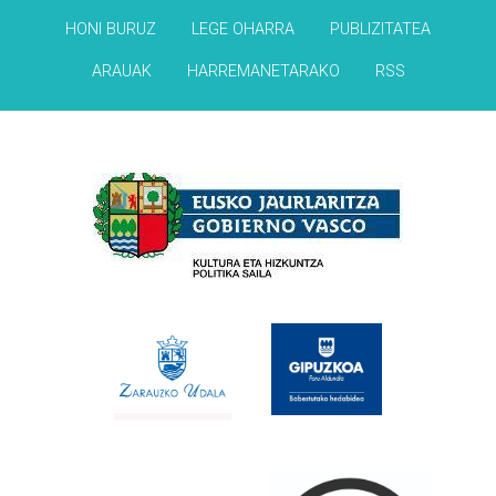
HONI BURUZ
LEGE OHARRA
PUBLIZITATEA
ARAUAK
HARREMANETARAKO
RSS
Babesleak