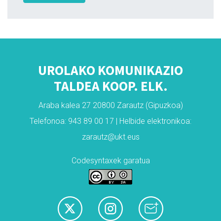
UROLAKO KOMUNIKAZIO
TALDEA KOOP. ELK.
Araba kalea 27 20800 Zarautz (Gipuzkoa)
Telefonoa: 943 89 00 17 | Helbide elektronikoa:
zarautz@ukt.eus
Codesyntaxek garatua