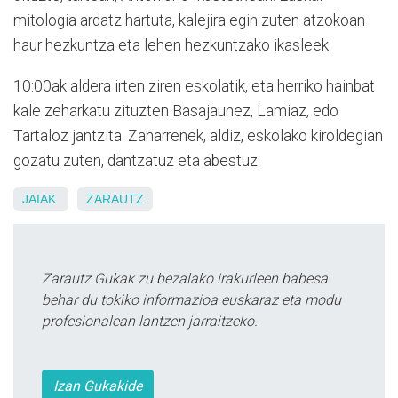
mitologia ardatz hartuta, kalejira egin zuten atzokoan
haur hezkuntza eta lehen hezkuntzako ikasleek.
10:00ak aldera irten ziren eskolatik, eta herriko hainbat
kale zeharkatu zituzten Basajaunez, Lamiaz, edo
Tartaloz jantzita. Zaharrenek, aldiz, eskolako kiroldegian
gozatu zuten, dantzatuz eta abestuz.
JAIAK
ZARAUTZ
Zarautz Gukak zu bezalako irakurleen babesa
behar du tokiko informazioa euskaraz eta modu
profesionalean lantzen jarraitzeko.
Izan Gukakide