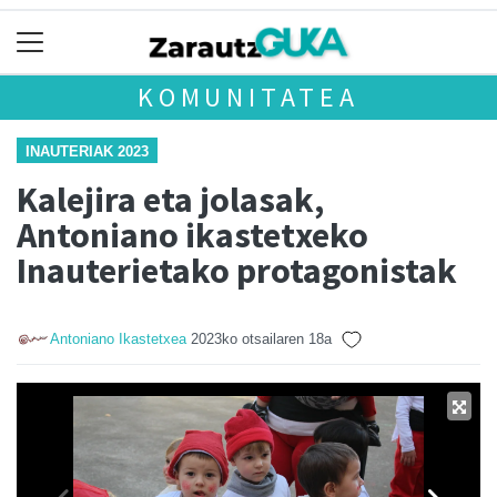
KOMUNITATEA
INAUTERIAK 2023
Kalejira eta jolasak,
Antoniano ikastetxeko
Inauterietako protagonistak
Antoniano Ikastetxea
2023ko otsailaren 18a