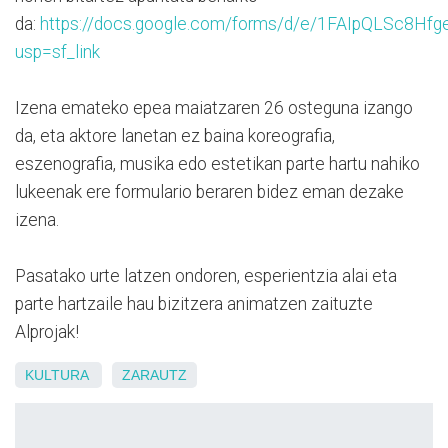
da:
https://docs.google.com/forms/d/e/1FAIpQLSc
usp=sf_link
Izena emateko epea maiatzaren 26 osteguna izango
da, eta aktore lanetan ez baina koreografia,
eszenografia, musika edo estetikan parte hartu nahiko
lukeenak ere formulario beraren bidez eman dezake
izena.
Pasatako urte latzen ondoren, esperientzia alai eta
parte hartzaile hau bizitzera animatzen zaituzte
Alprojak!
KULTURA
ZARAUTZ