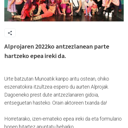
Alprojaren 2022ko antzezlanean parte
hartzeko epea ireki da.
Urte batzutan Munoatik kanpo aritu ostean, ohiko
eszenatokira itzultzea espero du aurten Alprojak.
Dagoeneko prest dute antzezlanaren gidoia,
entseguetan hasteko. Orain aktoreen txanda da!
Horretarako, izen-emateko epea ireki da eta formulario
honen bitartez apuntatu beharko