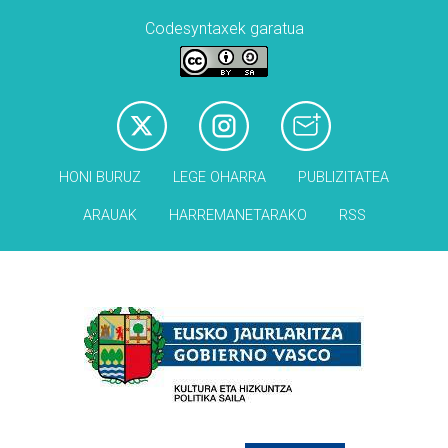
Codesyntaxek garatua
HONI BURUZ
LEGE OHARRA
PUBLIZITATEA
ARAUAK
HARREMANETARAKO
RSS
Babesleak