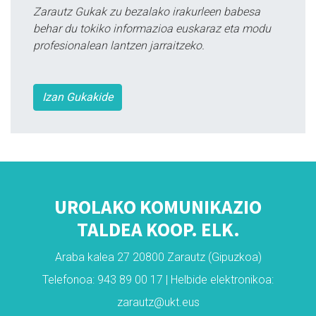
Zarautz Gukak zu bezalako irakurleen babesa
behar du tokiko informazioa euskaraz eta modu
profesionalean lantzen jarraitzeko.
Izan Gukakide
UROLAKO KOMUNIKAZIO
TALDEA KOOP. ELK.
Araba kalea 27 20800 Zarautz (Gipuzkoa)
Telefonoa: 943 89 00 17 | Helbide elektronikoa:
zarautz@ukt.eus