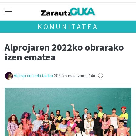
KOMUNITATEA
Alprojaren 2022ko obrarako
izen ematea
Alproja antzerki taldea
2022ko maiatzaren 14a