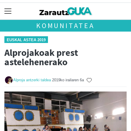
KOMUNITATEA
EUSKAL ASTEA 2019
Alprojakoak prest
astelehenerako
Alproja antzerki taldea
2019ko irailaren 6a