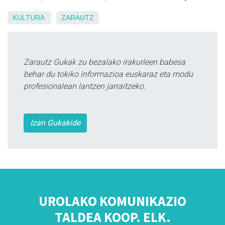
KULTURA
ZARAUTZ
Zarautz Gukak zu bezalako irakurleen babesa
behar du tokiko informazioa euskaraz eta modu
profesionalean lantzen jarraitzeko.
Izan Gukakide
UROLAKO KOMUNIKAZIO
TALDEA KOOP. ELK.