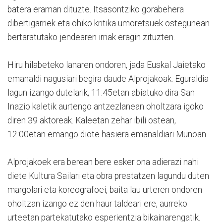
batera eraman dituzte. Itsasontziko gorabehera
dibertigarriek eta ohiko kritika umoretsuek ostegunean
bertaratutako jendearen irriak eragin zituzten.
Hiru hilabeteko lanaren ondoren, jada Euskal Jaietako
emanaldi nagusiari begira daude Alprojakoak. Eguraldia
lagun izango dutelarik, 11:45etan abiatuko dira San
Inazio kaletik aurtengo antzezlanean oholtzara igoko
diren 39 aktoreak. Kaleetan zehar ibili ostean,
12:00etan emango diote hasiera emanaldiari Munoan.
Alprojakoek era berean bere esker ona adierazi nahi
diete Kultura Sailari eta obra prestatzen lagundu duten
margolari eta koreografoei, baita lau urteren ondoren
oholtzan izango ez den haur taldeari ere, aurreko
urteetan partekatutako esperientzia bikainarengatik.