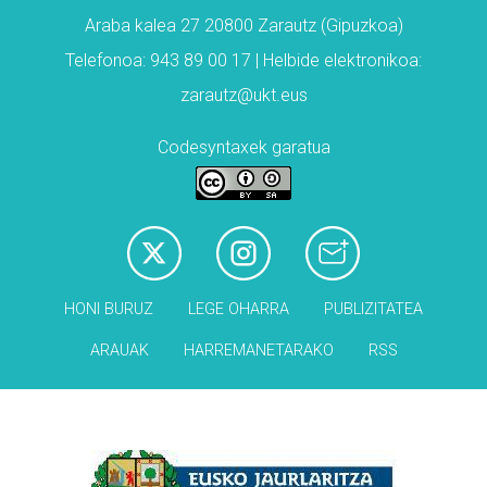
Araba kalea 27 20800 Zarautz (Gipuzkoa)
Telefonoa: 943 89 00 17 | Helbide elektronikoa:
zarautz@ukt.eus
Codesyntaxek garatua
HONI BURUZ
LEGE OHARRA
PUBLIZITATEA
ARAUAK
HARREMANETARAKO
RSS
Babesleak