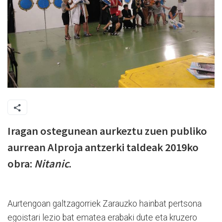
Iragan ostegunean aurkeztu zuen publiko
aurrean Alproja antzerki taldeak 2019ko
obra:
Nitanic
.
Aurtengoan galtzagorriek Zarauzko hainbat pertsona
egoistari lezio bat ematea erabaki dute eta kruzero