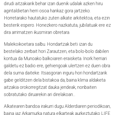
dirudi aitzakiarik behar izan duenik udalak azken hiru
agintaldietan herri osoa hankaz gora jartzeko.
Horretarako hautatuko zuten alkate arkitektoa, eta ezin
besterik espero. Honezkero nazkatuta, jubilatuak ere ez
dira arrimatzen ikusmiran obretara.
Malekoikoetara salbu. Hondartzak beti izan du
bestelako zerbait hori Zarautzen, eta bolo-bolo dabilen
kontua da Munoako balkoiaren eraisketa. Inork herriari
galdetu ez badio ere, gehiengoak ulertzen ez duen obra
dela suma daiteke. Itsasgoran inguru hori hondartzarik
gabe gelditzen dela bistakoa da, baina klima aldaketa
aitzakia orokorregitzat dauka jendeak, nonbaiten
sobratutako diruarekin ari direlakoan...
Alkatearen bandoa irakurri dugu Alderdiaren periodikoan,
baina iaz Arkamurka natura elkarteak aurkeztutako LIFE