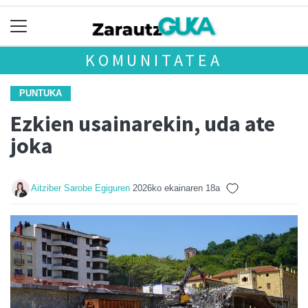
KOMUNITATEA
PUNTUKA
Ezkien usainarekin, uda ate
joka
Aitziber Sarobe Egiguren
2026ko ekainaren 18a