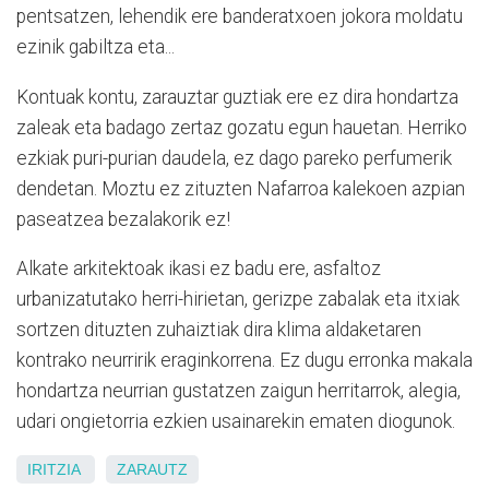
pentsatzen, lehendik ere banderatxoen jokora moldatu
ezinik gabiltza eta...
Kontuak kontu, zarauztar guztiak ere ez dira hondartza
zaleak eta badago zertaz gozatu egun hauetan. Herriko
ezkiak puri-purian daudela, ez dago pareko perfumerik
dendetan. Moztu ez zituzten Nafarroa kalekoen azpian
paseatzea bezalakorik ez!
Alkate arkitektoak ikasi ez badu ere, asfaltoz
urbanizatutako herri-hirietan, gerizpe zabalak eta itxiak
sortzen dituzten zuhaiztiak dira klima aldaketaren
kontrako neurririk eraginkorrena. Ez dugu erronka makala
hondartza neurrian gustatzen zaigun herritarrok, alegia,
udari ongietorria ezkien usainarekin ematen diogunok.
IRITZIA
ZARAUTZ