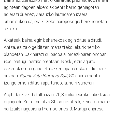
Baina ez, Zarauzko metro karratuak preziatuak dira, eta
agintean dagoen alderdiak behin baino gehiagotan
adierazi duenez, Zarauzko lautadaren izaera
urbanistikoa da, eraikitzeko aproposegia bere horretan
uzteko.
Alkateak, baina, egin beharrekoak egin dituela dirudi.
Antza, ez zaio gelditzen marrazteko lekurik herriko
planoetan. Jakinarazi du badoala, ordezkoaren ondoan
ikusi baitugu herriko prentsan. Noski, ezin agurtu
eskerrak eman gabe eta azken oparia eskaini dio bere
auzoari:
Buenavista Iñurritza Suit
, 80 apartamentu
izango omen dituen apartahotela, herri sarreran.
Argibiderik ez da falta izan: 20,8 milioi euroko inbertsioa
egingo du Suite Iñurritza SL sozietateak, zeinaren parte
hartzaile nagusiena Promociones B. Martija enpresa