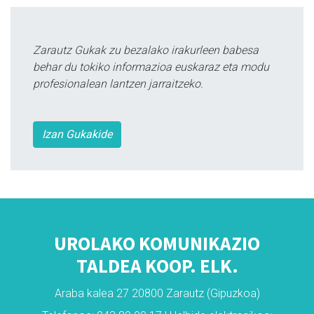
Zarautz Gukak zu bezalako irakurleen babesa
behar du tokiko informazioa euskaraz eta modu
profesionalean lantzen jarraitzeko.
Izan Gukakide
UROLAKO KOMUNIKAZIO
TALDEA KOOP. ELK.
Araba kalea 27 20800 Zarautz (Gipuzkoa)