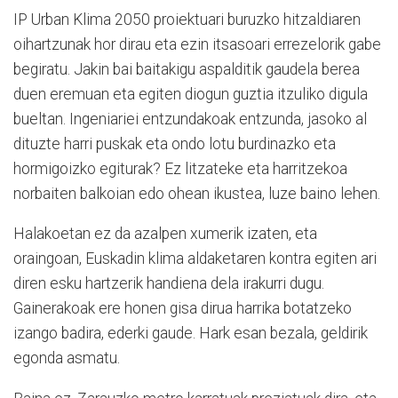
IP Urban Klima 2050 proiektuari buruzko hitzaldiaren
oihartzunak hor dirau eta ezin itsasoari errezelorik gabe
begiratu. Jakin bai baitakigu aspalditik gaudela berea
duen eremuan eta egiten diogun guztia itzuliko digula
bueltan. Ingeniariei entzundakoak entzunda, jasoko al
dituzte harri puskak eta ondo lotu burdinazko eta
hormigoizko egiturak? Ez litzateke eta harritzekoa
norbaiten balkoian edo ohean ikustea, luze baino lehen.
Halakoetan ez da azalpen xumerik izaten, eta
oraingoan, Euskadin klima aldaketaren kontra egiten ari
diren esku hartzerik handiena dela irakurri dugu.
Gainerakoak ere honen gisa dirua harrika botatzeko
izango badira, ederki gaude. Hark esan bezala, geldirik
egonda asmatu.