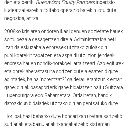
den eta berriki
Buenavista Equity Partners
inbertsio
kudeatzailearekin itxitako operazio batekin lotu dute
negozioa, antza.
2008ko krisiaren ondoren ikasi genuen sozietate hauek
sortu bezala desagertzen direla. Administrazioa beti
izan da eskuzabala enpresek utzitako zuloak diru
publikoarekin tapatzen eta aspaldi utzi zion jendeak
enpresa hauen nondik-norakoei jarraitzeari. Azpiegiturek
eta obrek aberastasuna sortzen dutela esaten digute
agintariek, baina "norentzat?" galderari erantzunik eman
gabe; diruak pasaporterik gabe bidaiatzen baitu Suitzara,
Luxenburgora edo Bahametara. Ordainetan, handik
datozkigun bidaiariek utzitako diruan pentsatuko dute...
Hori bai, hasi beharko dute hondartzan uretara sartzeko
surflariak eta bainulariak txandakatzeko sisteman