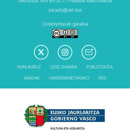
Telefonoa: 943 89 00 17 | Helbide elektronikoa:
zarautz@ukt.eus
Codesyntaxek garatua
HONI BURUZ
LEGE OHARRA
PUBLIZITATEA
ARAUAK
HARREMANETARAKO
RSS
Babesleak