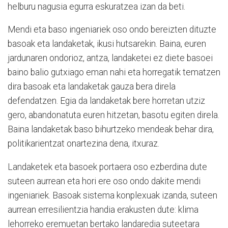
helburu nagusia egurra eskuratzea izan da beti.
Mendi eta baso ingeniariek oso ondo bereizten dituzte
basoak eta landaketak, ikusi hutsarekin. Baina, euren
jardunaren ondorioz, antza, landaketei ez diete basoei
baino balio gutxiago eman nahi eta horregatik tematzen
dira basoak eta landaketak gauza bera direla
defendatzen. Egia da landaketak bere horretan utziz
gero, abandonatuta euren hitzetan, basotu egiten direla.
Baina landaketak baso bihurtzeko mendeak behar dira,
politikarientzat onartezina dena, itxuraz.
Landaketek eta basoek portaera oso ezberdina dute
suteen aurrean eta hori ere oso ondo dakite mendi
ingeniariek. Basoak sistema konplexuak izanda, suteen
aurrean erresilientzia handia erakusten dute: klima
lehorreko eremuetan bertako landaredia suteetara