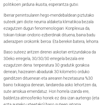
politikoen jarduna ikusita, esperantza gutxi.
Iberiar penintsularen hego-mendebaldean piztutako
suteek jarri diote neurria aldaketa klimatikoa bezala
ezagutzen dugun fenomenologiari. Konplexua da,
tokian-tokian ondorio ezberdinak dituena, baina badu
adierazpen orokorrik: beroa. Eta berekin batera, lehorra.
Baso suteez aritzen direnei askotan entzundakoa da
30eko erregela, 30/30/30 erregela bezala ere
ezagutzen dena: tenperatura 30 gradutik gorakoa
denean, haizearen abiadurak 30 kilometro orduko
gainditzen dituenean eta airearen hezetasuna %30
baino txikiagoa denean, landaredia asko lehortzen da,
sute arriskua emendatuz. Hori horrela izanda ere,
baldintza atmosferiko horiek ez dira izan aurtengo (eta
ezta aurreko urteetako) baso suteen jatorria.