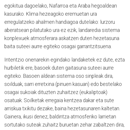
egokitua dagoelako, Nafarroa eta Araba hegoaldean
kasurako. Klima hezeagoko eremuetan ura
erregulatzeko ahalmen handiagoa dutelako: lurzoru
aberatsean pilatutako ura ez ezik, landaredia sistema
konplexuek atmosferara askatzen duten hezetasuna
baita suteei aurre egiteko osagai garrantzitsuena.
Intentzio onenarekin egindako landaketek ez dute, ezta
hurbiletik ere, basoek duten gaitasuna suteei aurre
egiteko. Basoen aldean sistema oso sinpleak dira,
soilduak, sarri erretxina (pinuen kasuan) edo bestelako
osagai sukoiak dituzten zuhaitzez (eukaliptoak)
osatuak. Soilketak erregaia kentzea dakar eta sute
arriskua txikitu dezake, baina hezetasunaren kaltetan.
Gainera, ikusi denez, baldintza atmosferiko larrietan
sortutako suteak zuhaitz buruetan zehar zabaltzen dira,