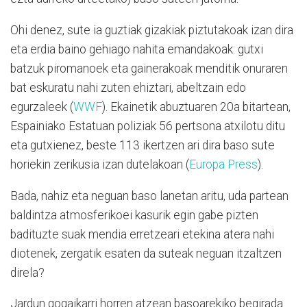
Ohi denez, sute ia guztiak gizakiak piztutakoak izan dira
eta erdia baino gehiago nahita emandakoak: gutxi
batzuk piromanoek eta gainerakoak menditik onuraren
bat eskuratu nahi zuten ehiztari, abeltzain edo
egurzaleek (
WWF
). Ekainetik abuztuaren 20a bitartean,
Espainiako Estatuan poliziak 56 pertsona atxilotu ditu
eta gutxienez, beste 113 ikertzen ari dira baso sute
horiekin zerikusia izan dutelakoan (
Europa Press
).
Bada, nahiz eta neguan baso lanetan aritu, uda partean
baldintza atmosferikoei kasurik egin gabe pizten
badituzte suak mendia erretzeari etekina atera nahi
diotenek, zergatik esaten da suteak neguan itzaltzen
direla?
Jardun gogaikarri horren atzean basoarekiko begirada