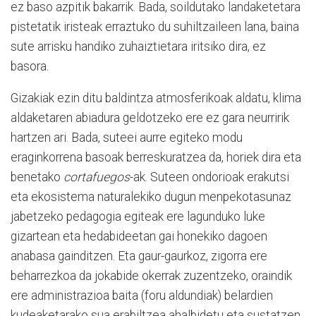
ez baso azpitik bakarrik. Bada, soildutako landaketetara
pistetatik iristeak erraztuko du suhiltzaileen lana, baina
sute arrisku handiko zuhaiztietara iritsiko dira, ez
basora.
Gizakiak ezin ditu baldintza atmosferikoak aldatu, klima
aldaketaren abiadura geldotzeko ere ez gara neurririk
hartzen ari. Bada, suteei aurre egiteko modu
eraginkorrena basoak berreskuratzea da, horiek dira eta
benetako
cortafuegos
-ak. Suteen ondorioak erakutsi
eta ekosistema naturalekiko dugun menpekotasunaz
jabetzeko pedagogia egiteak ere lagunduko luke
gizartean eta hedabideetan gai honekiko dagoen
anabasa gainditzen. Eta gaur-gaurkoz, zigorra ere
beharrezkoa da jokabide okerrak zuzentzeko, oraindik
ere administrazioa baita (foru aldundiak) belardien
kudeaketarako sua erabiltzea ahalbidetu eta sustatzen