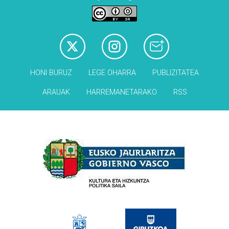
HONI BURUZ
LEGE OHARRA
PUBLIZITATEA
ARAUAK
HARREMANETARAKO
RSS
Babesleak