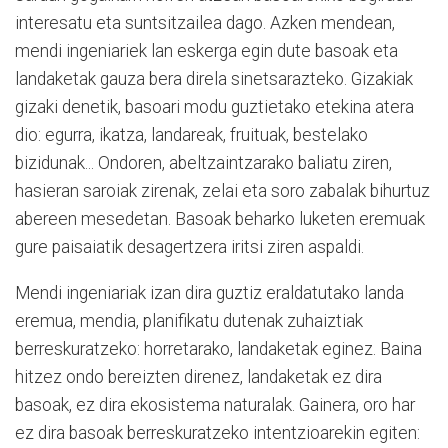
interesatu eta suntsitzailea dago. Azken mendean,
mendi ingeniariek lan eskerga egin dute basoak eta
landaketak gauza bera direla sinetsarazteko. Gizakiak
gizaki denetik, basoari modu guztietako etekina atera
dio: egurra, ikatza, landareak, fruituak, bestelako
bizidunak... Ondoren, abeltzaintzarako baliatu ziren,
hasieran saroiak zirenak, zelai eta soro zabalak bihurtuz
abereen mesedetan. Basoak beharko luketen eremuak
gure paisaiatik desagertzera iritsi ziren aspaldi.
Mendi ingeniariak izan dira guztiz eraldatutako landa
eremua, mendia, planifikatu dutenak zuhaiztiak
berreskuratzeko: horretarako, landaketak eginez. Baina
hitzez ondo bereizten direnez, landaketak ez dira
basoak, ez dira ekosistema naturalak. Gainera, oro har
ez dira basoak berreskuratzeko intentzioarekin egiten: