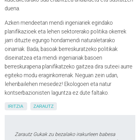
duena.
Azken mendeetan mendi ingeniariek egindako
planifikazioek eta lehen sektorerako politika okerrek
jarri dituzte egungo hondamendi naturaletarako
oinarriak. Bada, basoak berreskuratzeko politikak
diseinatzea eta mendi ingeniariak basoen
berreskurapena planifikatzeko gaitzea dira suteei aurre
egiteko modu eraginkorrenak. Neguan zein udan,
lehenbailehen mesedez! Ekologoen eta natur
kontserbazionisten laguntza ez dute faltako.
IRITZIA
ZARAUTZ
Zarautz Gukak zu bezalako irakurleen babesa