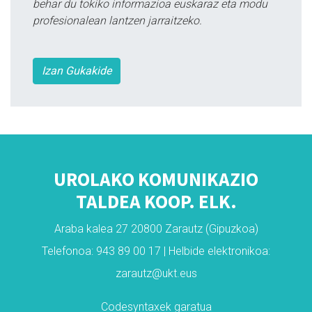
behar du tokiko informazioa euskaraz eta modu
profesionalean lantzen jarraitzeko.
Izan Gukakide
UROLAKO KOMUNIKAZIO
TALDEA KOOP. ELK.
Araba kalea 27 20800 Zarautz (Gipuzkoa)
Telefonoa: 943 89 00 17 | Helbide elektronikoa:
zarautz@ukt.eus
Codesyntaxek garatua