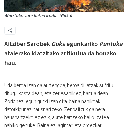
Abuztuko sute baten irudia. (Guka)
Aitziber Sarobek
Guka
egunkariko
Puntuka
atalerako idatzitako artikulua da honako
hau.
Uda beroa izan da aurtengoa, beroaldi latzak sufritu
ditugu kostaldean, eta zer esanik ez, barrualdean.
Zorionez, egun gutxi izan dira, baina nahikoak
datorkigunaz hausnartzeko. Zenbaitzuk gainera,
hausnartzeko ez ezik, aurre hartzeko balio izatea
nahiko genuke. Baina ez, agintari eta ordezkari