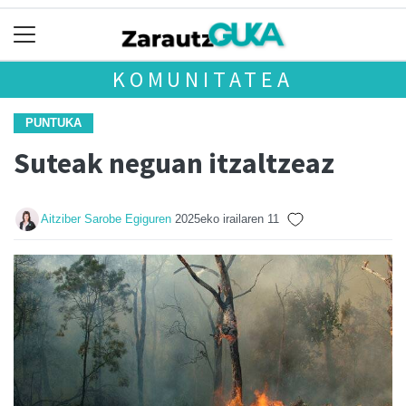
KOMUNITATEA
PUNTUKA
Suteak neguan itzaltzeaz
Aitziber Sarobe Egiguren
2025eko irailaren 11