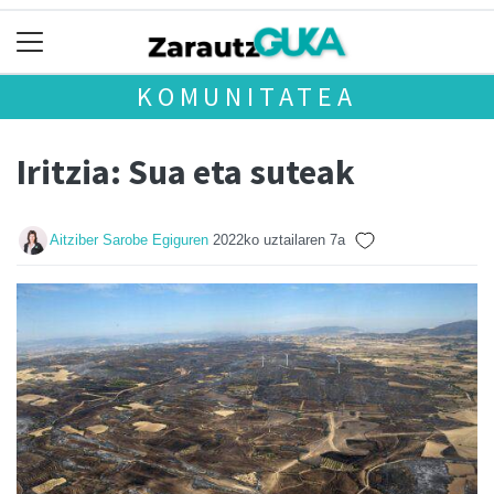
KOMUNITATEA
Iritzia: Sua eta suteak
Aitziber Sarobe Egiguren
2022ko uztailaren 7a