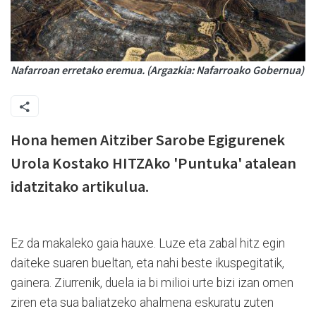
Nafarroan erretako eremua. (Argazkia: Nafarroako Gobernua)
Hona hemen Aitziber Sarobe Egigurenek
Urola Kostako HITZAko 'Puntuka' atalean
idatzitako artikulua.
Ez da makaleko gaia hauxe. Luze eta zabal hitz egin
daiteke suaren bueltan, eta nahi beste ikuspegitatik,
gainera. Ziurrenik, duela ia bi milioi urte bizi izan omen
ziren eta sua baliatzeko ahalmena eskuratu zuten