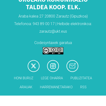
TALDEA KOOP. ELK.
Araba kalea 27 20800 Zarautz (Gipuzkoa)
Telefonoa: 943 89 00 17 | Helbide elektronikoa:
zarautz@ukt.eus
Codesyntaxek garatua
HONI BURUZ
LEGE OHARRA
PUBLIZITATEA
ARAUAK
HARREMANETARAKO
RSS
Babesleak