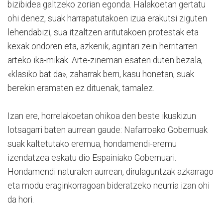
bizibidea galtzeko zorian egonda. Halakoetan gertatu
ohi denez, suak harrapatutakoen izua erakutsi ziguten
lehendabizi, sua itzaltzen aritutakoen protestak eta
kexak ondoren eta, azkenik, agintari zein herritarren
arteko ika-mikak. Arte-zineman esaten duten bezala,
«klasiko bat da», zaharrak berri, kasu honetan, suak
berekin eramaten ez dituenak, tamalez.
Izan ere, horrelakoetan ohikoa den beste ikuskizun
lotsagarri baten aurrean gaude: Nafarroako Gobernuak
suak kaltetutako eremua, hondamendi-eremu
izendatzea eskatu dio Espainiako Gobernuari.
Hondamendi naturalen aurrean, dirulaguntzak azkarrago
eta modu eraginkorragoan bideratzeko neurria izan ohi
da hori.