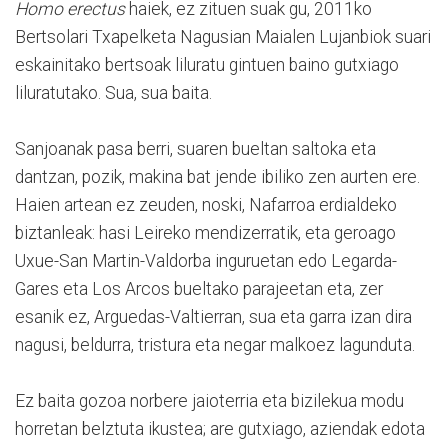
Homo erectus
haiek, ez zituen suak gu, 2011ko
Bertsolari Txapelketa Nagusian Maialen Lujanbiok suari
eskainitako bertsoak liluratu gintuen baino gutxiago
liluratutako. Sua, sua baita.
Sanjoanak pasa berri, suaren bueltan saltoka eta
dantzan, pozik, makina bat jende ibiliko zen aurten ere.
Haien artean ez zeuden, noski, Nafarroa erdialdeko
biztanleak: hasi Leireko mendizerratik, eta geroago
Uxue-San Martin-Valdorba inguruetan edo Legarda-
Gares eta Los Arcos bueltako parajeetan eta, zer
esanik ez, Arguedas-Valtierran, sua eta garra izan dira
nagusi, beldurra, tristura eta negar malkoez lagunduta.
Ez baita gozoa norbere jaioterria eta bizilekua modu
horretan belztuta ikustea; are gutxiago, aziendak edota