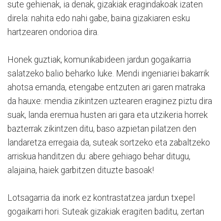
sute gehienak, ia denak, gizakiak eragindakoak izaten
direla: nahita edo nahi gabe, baina gizakiaren esku
hartzearen ondorioa dira.
Honek guztiak, komunikabideen jardun gogaikarria
salatzeko balio beharko luke. Mendi ingeniariei bakarrik
ahotsa emanda, etengabe entzuten ari garen matraka
da hauxe: mendia zikintzen uztearen eraginez piztu dira
suak, landa eremua husten ari gara eta utzikeria horrek
bazterrak zikintzen ditu, baso azpietan pilatzen den
landaretza erregaia da, suteak sortzeko eta zabaltzeko
arriskua handitzen du: abere gehiago behar ditugu,
alajaina, haiek garbitzen dituzte basoak!
Lotsagarria da inork ez kontrastatzea jardun txepel
gogaikarri hori. Suteak gizakiak eragiten baditu, zertan