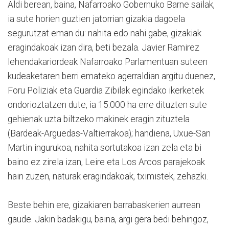
Aldi berean, baina, Nafarroako Gobernuko Barne sailak,
ia sute horien guztien jatorrian gizakia dagoela
segurutzat eman du: nahita edo nahi gabe, gizakiak
eragindakoak izan dira, beti bezala. Javier Ramirez
lehendakariordeak Nafarroako Parlamentuan suteen
kudeaketaren berri emateko agerraldian argitu duenez,
Foru Poliziak eta Guardia Zibilak egindako ikerketek
ondorioztatzen dute, ia 15.000 ha erre dituzten sute
gehienak uzta biltzeko makinek eragin zituztela
(Bardeak-Arguedas-Valtierrakoa); handiena, Uxue-San
Martin ingurukoa, nahita sortutakoa izan zela eta bi
baino ez zirela izan, Leire eta Los Arcos parajekoak
hain zuzen, naturak eragindakoak, tximistek, zehazki.
Beste behin ere, gizakiaren barrabaskerien aurrean
gaude. Jakin badakigu, baina, argi gera bedi behingoz,