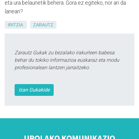
eta ura belaunetik behera. Gora ez egiteko, nor ari da
lanean?
IRITZIA
ZARAUTZ
Zarautz Gukak zu bezalako irakurleen babesa
behar du tokiko informazioa euskaraz eta modu
profesionalean lantzen jarraitzeko.
Izan Gukakide
UROLAKO KOMUNIKAZIO