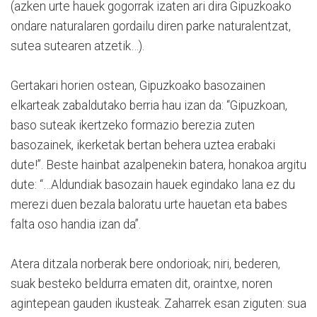
(azken urte hauek gogorrak izaten ari dira Gipuzkoako
ondare naturalaren gordailu diren parke naturalentzat,
sutea sutearen atzetik…).
Gertakari horien ostean, Gipuzkoako basozainen
elkarteak zabaldutako berria hau izan da: “Gipuzkoan,
baso suteak ikertzeko formazio berezia zuten
basozainek, ikerketak bertan behera uztea erabaki
dute!”. Beste hainbat azalpenekin batera, honakoa argitu
dute: “…Aldundiak basozain hauek egindako lana ez du
merezi duen bezala baloratu urte hauetan eta babes
falta oso handia izan da”.
Atera ditzala norberak bere ondorioak; niri, bederen,
suak besteko beldurra ematen dit, oraintxe, noren
agintepean gauden ikusteak. Zaharrek esan ziguten: sua