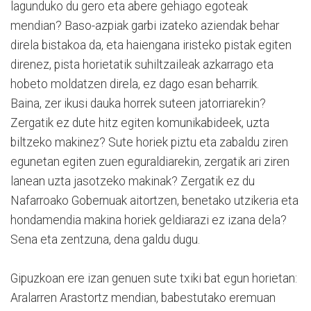
lagunduko du gero eta abere gehiago egoteak
mendian? Baso-azpiak garbi izateko aziendak behar
direla bistakoa da, eta haiengana iristeko pistak egiten
direnez, pista horietatik suhiltzaileak azkarrago eta
hobeto moldatzen direla, ez dago esan beharrik.
Baina, zer ikusi dauka horrek suteen jatorriarekin?
Zergatik ez dute hitz egiten komunikabideek, uzta
biltzeko makinez? Sute horiek piztu eta zabaldu ziren
egunetan egiten zuen eguraldiarekin, zergatik ari ziren
lanean uzta jasotzeko makinak? Zergatik ez du
Nafarroako Gobernuak aitortzen, benetako utzikeria eta
hondamendia makina horiek geldiarazi ez izana dela?
Sena eta zentzuna, dena galdu dugu.
Gipuzkoan ere izan genuen sute txiki bat egun horietan:
Aralarren Arastortz mendian, babestutako eremuan