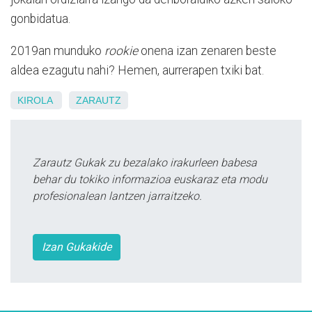
gonbidatua.
2019an munduko
rookie
onena izan zenaren beste
aldea ezagutu nahi? Hemen, aurrerapen txiki bat.
KIROLA
ZARAUTZ
Zarautz Gukak zu bezalako irakurleen babesa
behar du tokiko informazioa euskaraz eta modu
profesionalean lantzen jarraitzeko.
Izan Gukakide