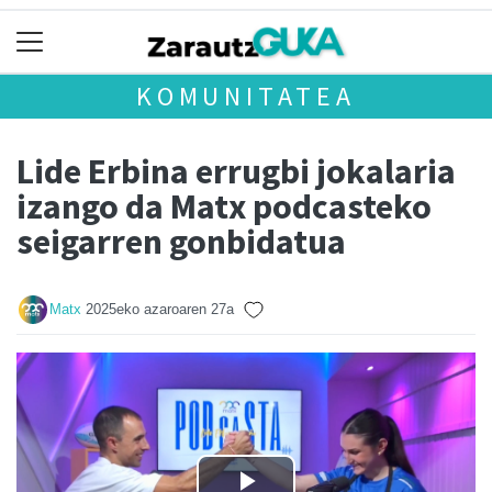
KOMUNITATEA
Lide Erbina errugbi jokalaria
izango da Matx podcasteko
seigarren gonbidatua
Matx
2025eko azaroaren 27a