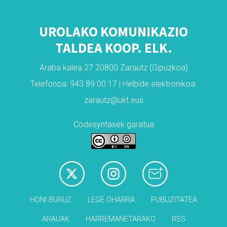
UROLAKO KOMUNIKAZIO
TALDEA KOOP. ELK.
Araba kalea 27 20800 Zarautz (Gipuzkoa)
Telefonoa: 943 89 00 17 | Helbide elektronikoa:
zarautz@ukt.eus
Codesyntaxek garatua
HONI BURUZ
LEGE OHARRA
PUBLIZITATEA
ARAUAK
HARREMANETARAKO
RSS