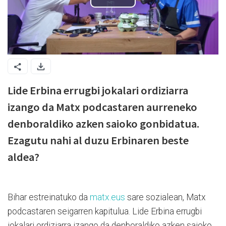
Lide Erbina errugbi jokalari ordiziarra
izango da Matx podcastaren aurreneko
denboraldiko azken saioko gonbidatua.
Ezagutu nahi al duzu Erbinaren beste
aldea?
Bihar estreinatuko da
matx.eus
sare sozialean, Matx
podcastaren seigarren kapitulua. Lide Erbina errugbi
jokalari ordiziarra izango da denboraldiko azken saioko