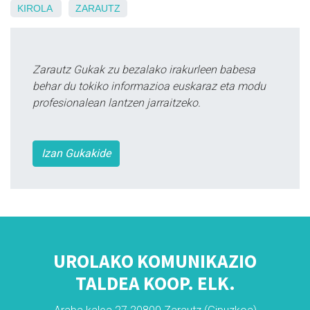
KIROLA
ZARAUTZ
Zarautz Gukak zu bezalako irakurleen babesa
behar du tokiko informazioa euskaraz eta modu
profesionalean lantzen jarraitzeko.
Izan Gukakide
UROLAKO KOMUNIKAZIO
TALDEA KOOP. ELK.