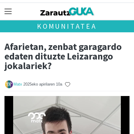
KOMUNITATEA
Afarietan, zenbat garagardo
edaten dituzte Leizarango
jokalariek?
Matx
2025eko apirilaren 10a