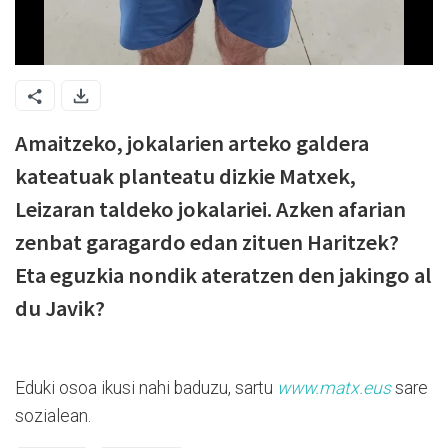
Amaitzeko, jokalarien arteko galdera
kateatuak planteatu dizkie Matxek,
Leizaran taldeko jokalariei. Azken afarian
zenbat garagardo edan zituen Haritzek?
Eta eguzkia nondik ateratzen den jakingo al
du Javik?
Eduki osoa ikusi nahi baduzu, sartu
www.matx.eus
sare
sozialean.