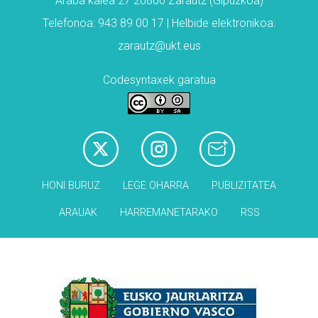
Araba kalea 27 20800 Zarautz (Gipuzkoa)
Telefonoa: 943 89 00 17 | Helbide elektronikoa:
zarautz@ukt.eus
Codesyntaxek garatua
HONI BURUZ
LEGE OHARRA
PUBLIZITATEA
ARAUAK
HARREMANETARAKO
RSS
Babesleak