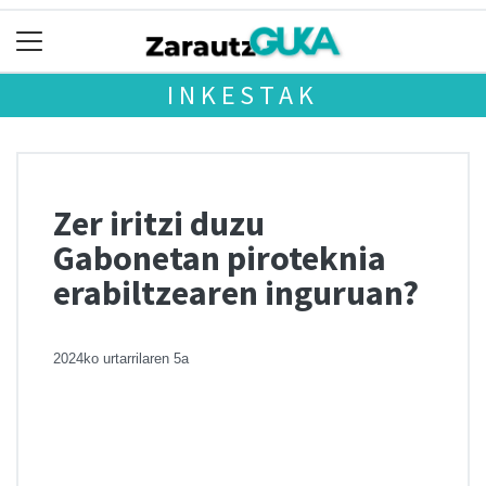
INKESTAK
Zer iritzi duzu
Gabonetan piroteknia
erabiltzearen inguruan?
2024ko urtarrilaren 5a
Chart
Pie chart with 3 slices.