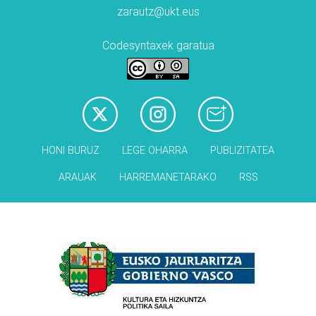
zarautz@ukt.eus
Codesyntaxek garatua
HONI BURUZ
LEGE OHARRA
PUBLIZITATEA
ARAUAK
HARREMANETARAKO
RSS
Babesleak