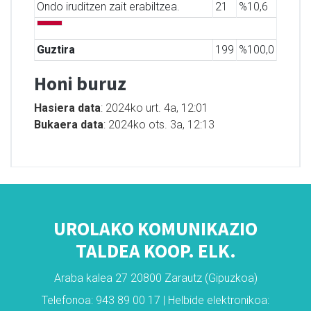
Ondo iruditzen zait erabiltzea.
21
%10,6
Guztira
199
%100,0
Honi buruz
Hasiera data
: 2024ko urt. 4a, 12:01
Bukaera data
: 2024ko ots. 3a, 12:13
UROLAKO KOMUNIKAZIO
TALDEA KOOP. ELK.
Araba kalea 27 20800 Zarautz (Gipuzkoa)
Telefonoa: 943 89 00 17 | Helbide elektronikoa: