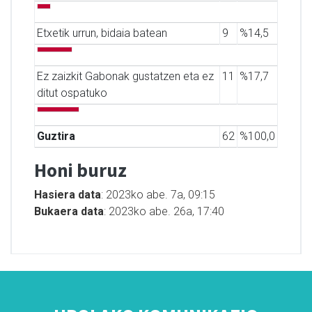
Etxetik urrun, bidaia batean
9
%14,5
Ez zaizkit Gabonak gustatzen eta ez
11
%17,7
ditut ospatuko
Guztira
62
%100,0
Honi buruz
Hasiera data
: 2023ko abe. 7a, 09:15
Bukaera data
: 2023ko abe. 26a, 17:40