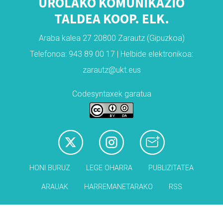
UROLAKO KOMUNIKAZIO
TALDEA KOOP. ELK.
Araba kalea 27 20800 Zarautz (Gipuzkoa)
Telefonoa: 943 89 00 17 | Helbide elektronikoa:
zarautz@ukt.eus
Codesyntaxek garatua
HONI BURUZ
LEGE OHARRA
PUBLIZITATEA
ARAUAK
HARREMANETARAKO
RSS
Babesleak