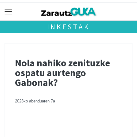
INKESTAK
Nola nahiko zenituzke
ospatu aurtengo
Gabonak?
2023ko abenduaren 7a
Chart
Pie chart with 5 slices.