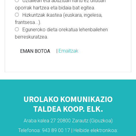
Uztailean eta abuztuan hartu ez ditudan
oporrak hartzea eta bidaia bat egitea.
Hizkuntzak ikastea (euskara, ingelesa,
frantsesa...).
Eguneroko dieta orekatua lehenbailehen
berreskuratzea.
|
Emaitzak
UROLAKO KOMUNIKAZIO
TALDEA KOOP. ELK.
Araba kalea 27 20800 Zarautz (Gipuzkoa)
Telefonoa: 943 89 00 17 | Helbide elektronikoa: