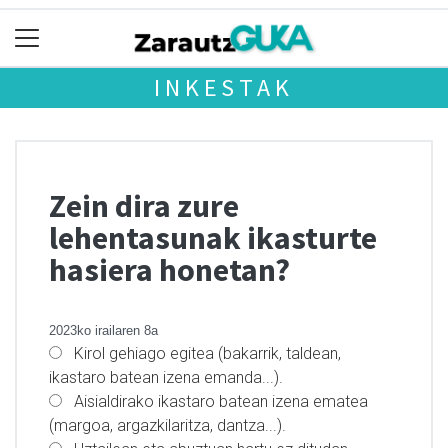
INKESTAK
Zein dira zure
lehentasunak ikasturte
hasiera honetan?
2023ko irailaren 8a
Kirol gehiago egitea (bakarrik, taldean,
ikastaro batean izena emanda...).
Aisialdirako ikastaro batean izena ematea
(margoa, argazkilaritza, dantza...).