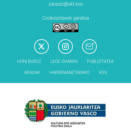
zarautz@ukt.eus
Codesyntaxek garatua
HONI BURUZ
LEGE OHARRA
PUBLIZITATEA
ARAUAK
HARREMANETARAKO
RSS
Babesleak