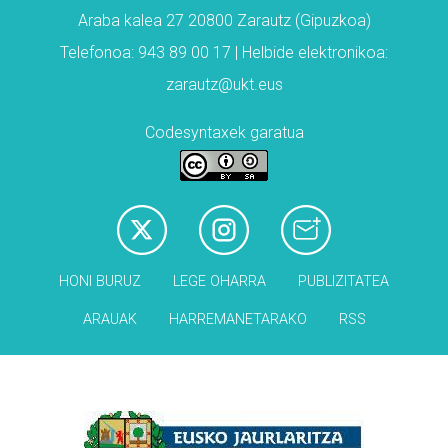
Araba kalea 27 20800 Zarautz (Gipuzkoa)
Telefonoa: 943 89 00 17 | Helbide elektronikoa:
zarautz@ukt.eus
Codesyntaxek garatua
HONI BURUZ
LEGE OHARRA
PUBLIZITATEA
ARAUAK
HARREMANETARAKO
RSS
Babesleak