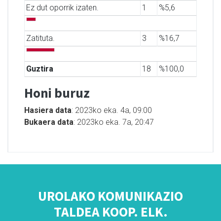
Ez dut oporrik izaten.
1
%5,6
Zatituta.
3
%16,7
Guztira
18
%100,0
Honi buruz
Hasiera data
: 2023ko eka. 4a, 09:00
Bukaera data
: 2023ko eka. 7a, 20:47
UROLAKO KOMUNIKAZIO
TALDEA KOOP. ELK.