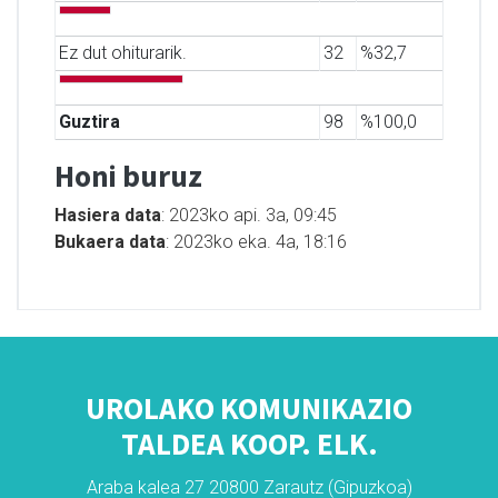
Ez dut ohiturarik.
32
%32,7
Guztira
98
%100,0
Honi buruz
Hasiera data
: 2023ko api. 3a, 09:45
Bukaera data
: 2023ko eka. 4a, 18:16
UROLAKO KOMUNIKAZIO
TALDEA KOOP. ELK.
Araba kalea 27 20800 Zarautz (Gipuzkoa)