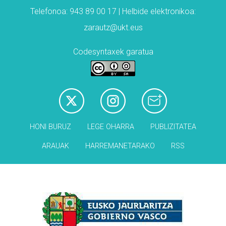
Telefonoa: 943 89 00 17 | Helbide elektronikoa:
zarautz@ukt.eus
Codesyntaxek garatua
HONI BURUZ
LEGE OHARRA
PUBLIZITATEA
ARAUAK
HARREMANETARAKO
RSS
Babesleak