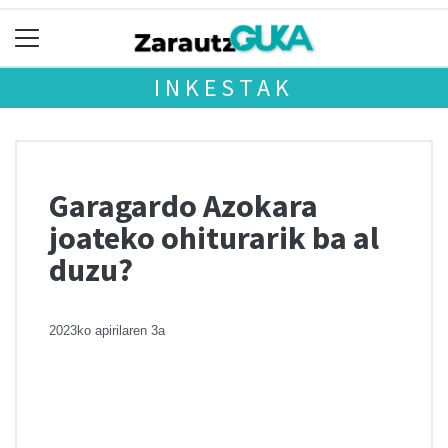
INKESTAK
Garagardo Azokara
joateko ohiturarik ba al
duzu?
2023ko apirilaren 3a
Chart
Pie chart with 4 slices.