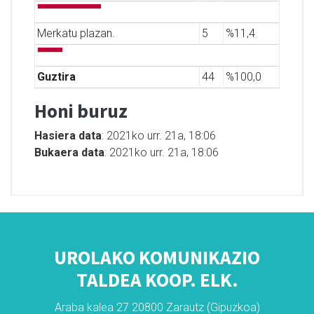
Merkatu plazan.
5
%11,4
Guztira
44
%100,0
Honi buruz
Hasiera data
: 2021ko urr. 21a, 18:06
Bukaera data
: 2021ko urr. 21a, 18:06
UROLAKO KOMUNIKAZIO
TALDEA KOOP. ELK.
Araba kalea 27 20800 Zarautz (Gipuzkoa)