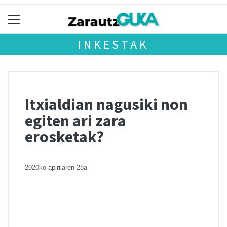
INKESTAK
Itxialdian nagusiki non
egiten ari zara
erosketak?
2020ko apirilaren 28a
Chart
Pie chart with 4 slices.