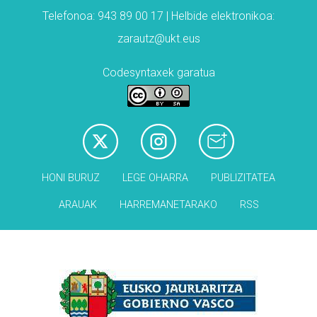
Telefonoa: 943 89 00 17 | Helbide elektronikoa:
zarautz@ukt.eus
Codesyntaxek garatua
HONI BURUZ
LEGE OHARRA
PUBLIZITATEA
ARAUAK
HARREMANETARAKO
RSS
Babesleak