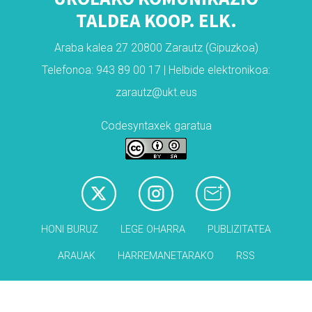
TALDEA KOOP. ELK.
Araba kalea 27 20800 Zarautz (Gipuzkoa)
Telefonoa: 943 89 00 17 | Helbide elektronikoa:
zarautz@ukt.eus
Codesyntaxek garatua
HONI BURUZ
LEGE OHARRA
PUBLIZITATEA
ARAUAK
HARREMANETARAKO
RSS
Babesleak