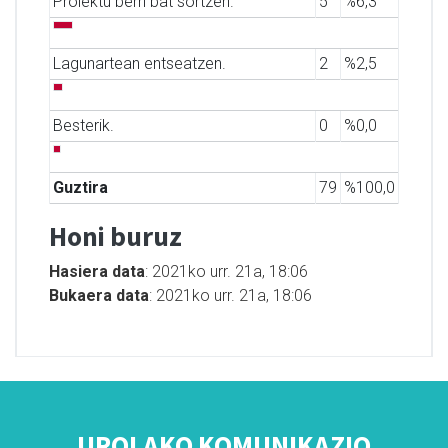
Proiektu berri bat sortzen.
5
%6,3
Lagunartean entseatzen.
2
%2,5
Besterik.
0
%0,0
Guztira
79
%100,0
Honi buruz
Hasiera data
: 2021ko urr. 21a, 18:06
Bukaera data
: 2021ko urr. 21a, 18:06
UROLAKO KOMUNIKAZIO