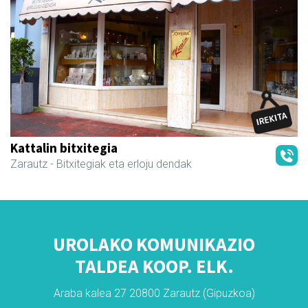
Kattalin bitxitegia
Zarautz
- Bitxitegiak eta erloju dendak
UROLAKO KOMUNIKAZIO
TALDEA KOOP. ELK.
Araba kalea 27 20800 Zarautz (Gipuzkoa)