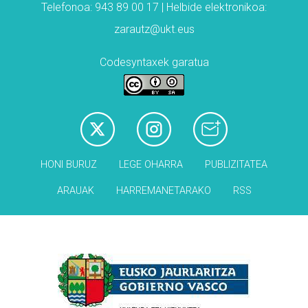
Telefonoa: 943 89 00 17 | Helbide elektronikoa:
zarautz@ukt.eus
Codesyntaxek garatua
HONI BURUZ
LEGE OHARRA
PUBLIZITATEA
ARAUAK
HARREMANETARAKO
RSS
Babesleak