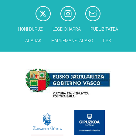
HONI BURUZ
LEGE OHARRA
PUBLIZITATEA
ARAUAK
HARREMANETARAKO
RSS
Babesleak