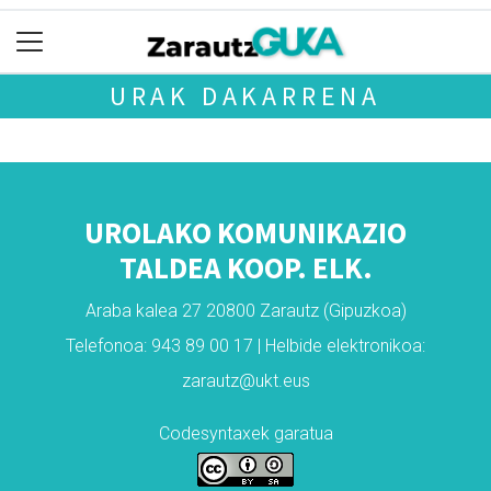
URAK DAKARRENA
UROLAKO KOMUNIKAZIO
TALDEA KOOP. ELK.
Araba kalea 27 20800 Zarautz (Gipuzkoa)
Telefonoa: 943 89 00 17 | Helbide elektronikoa:
zarautz@ukt.eus
Codesyntaxek garatua