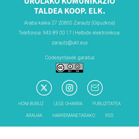
UROLAKO KOMUNIKAZIO
TALDEA KOOP. ELK.
Araba kalea 27 20800 Zarautz (Gipuzkoa)
Telefonoa: 943 89 00 17 | Helbide elektronikoa:
zarautz@ukt.eus
Codesyntaxek garatua
HONI BURUZ
LEGE OHARRA
PUBLIZITATEA
ARAUAK
HARREMANETARAKO
RSS
Babesleak