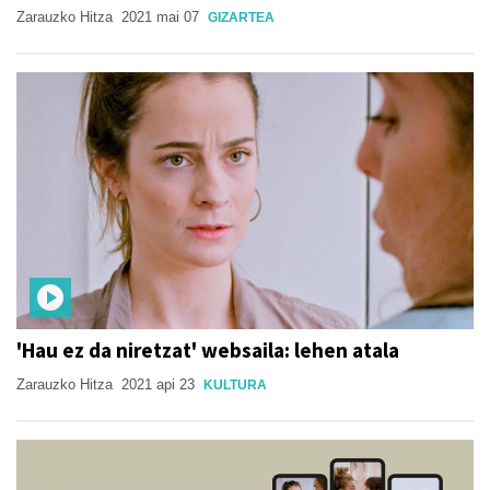
Zarauzko Hitza
2021 mai 07
GIZARTEA
'Hau ez da niretzat' websaila: lehen atala
Zarauzko Hitza
2021 api 23
KULTURA