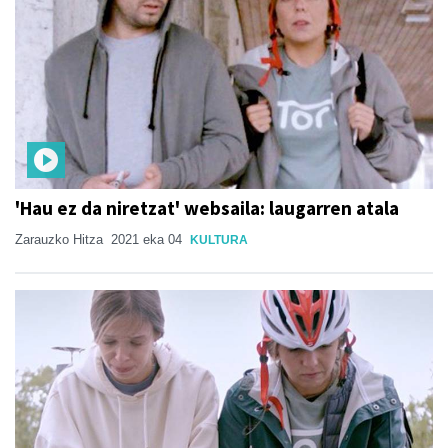
'Hau ez da niretzat' websaila: laugarren atala
Zarauzko Hitza
2021 eka 04
KULTURA