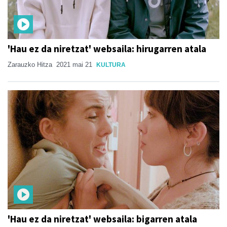
'Hau ez da niretzat' websaila: hirugarren atala
Zarauzko Hitza
2021 mai 21
KULTURA
'Hau ez da niretzat' websaila: bigarren atala