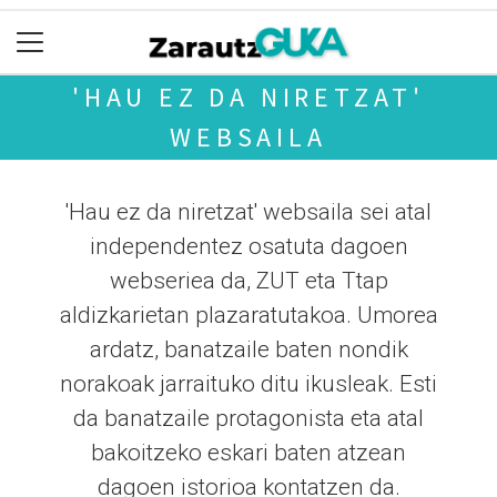
'HAU EZ DA NIRETZAT'
WEBSAILA
'Hau ez da niretzat' websaila sei atal
independentez osatuta dagoen
webseriea da, ZUT eta Ttap
aldizkarietan plazaratutakoa. Umorea
ardatz, banatzaile baten nondik
norakoak jarraituko ditu ikusleak. Esti
da banatzaile protagonista eta atal
bakoitzeko eskari baten atzean
dagoen istorioa kontatzen da.