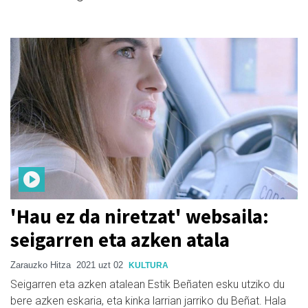
'Hau ez da niretzat' websaila:
seigarren eta azken atala
Zarauzko Hitza
2021 uzt 02
KULTURA
Seigarren eta azken atalean Estik Beñaten esku utziko du
bere azken eskaria, eta kinka larrian jarriko du Beñat. Hala