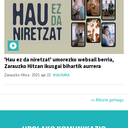
'Hau ez da niretzat' umorezko websail berria,
Zarauzko Hitzan ikusgai bihartik aurrera
Zarauzko Hitza
2021 api 22
KULTURA
»» Albiste gehiago