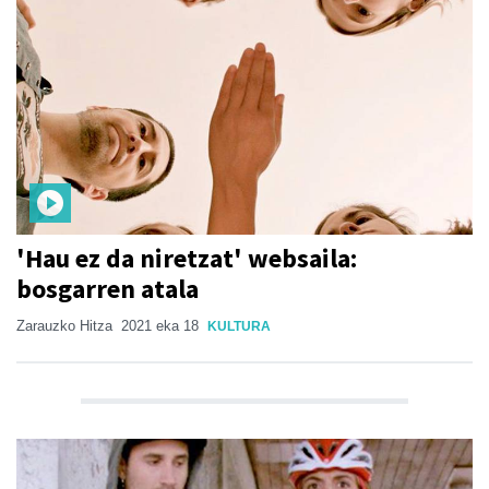
'Hau ez da niretzat' websaila:
bosgarren atala
Zarauzko Hitza
2021 eka 18
KULTURA