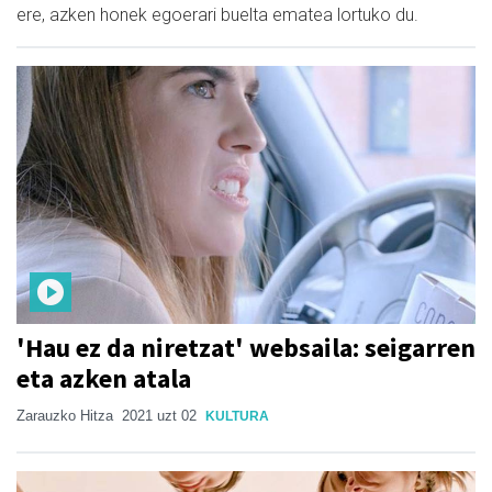
ere, azken honek egoerari buelta ematea lortuko du.
'Hau ez da niretzat' websaila: seigarren
eta azken atala
Zarauzko Hitza
2021 uzt 02
KULTURA