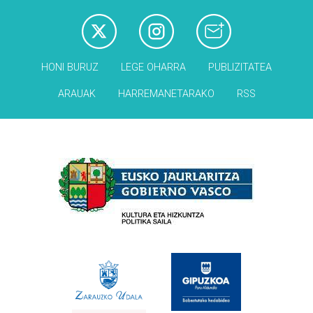
HONI BURUZ
LEGE OHARRA
PUBLIZITATEA
ARAUAK
HARREMANETARAKO
RSS
Babesleak