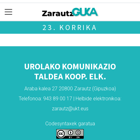
23. KORRIKA
UROLAKO KOMUNIKAZIO
TALDEA KOOP. ELK.
Araba kalea 27 20800 Zarautz (Gipuzkoa)
Telefonoa: 943 89 00 17 | Helbide elektronikoa:
zarautz@ukt.eus
Codesyntaxek garatua