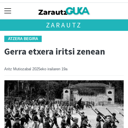
ZARAUTZ
ATZERA BEGIRA
Gerra etxera iritsi zenean
Aritz Mutiozabal
2025eko irailaren 19a