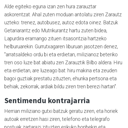
Alde egiteko eguna izan zen hura zarauztar
askorentzat. Ahal zuten moduan antolatu ziren Zarautz
uzteko: trenez, autobusez, autoz edota oinez. Batzuk
Getariarantz edo Mutrikurantz hartu zuten bidea,
Lapurdira eramango zituen itsasontzia hartzeko
helburuarekin. Gurrutxagaren liburuan jasotzen denez,
"arratsaldeko ordu bi eta erdietan, milizianoz beteriko
tren oso luze bat abiatu zen Zarauztik Bilbo aldera. Hiru
eta erdietan, are luzeago bat: hiru makina eta zeuden
bagoi guztiak prestatu zituzten, ehunka pertsona eta
behiak, zekorrak, ardiak bildu ziren tren berezi hartan".
Sentimendu kontrajarria
Herrian miliziano gutxi batzuk geratu ziren, eta horiek
autoak erretzen hasi ziren, telefono eta telegrafo
postuak zartarazi zituzten eskuko bonbekin eta