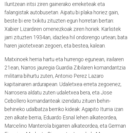
Iluntzean iritsi ziren gainerako erreketeak eta
falangistak autobusetan. Aipatu bi plaka horiez gain,
beste bi ere txikitu zituzten egun horretan bertan:
Xabier Lizardiren omenezkoak ziren horiek. Karlistek
jarri zituzten 1934an, idazlea hil ondorengo urtean; bata
haren jaiotetxean zegoen, eta bestea, kalean.
Matxinoek herria hartu eta hurrengo egunean, irailaren
21ean, Narros jauregia Guardia Zibilaren komandantzia
militarra bihurtu zuten, Antonio Perez Lazaro
kapitainaren ardurapean. Udaletxea erreta zegoenez,
Narrosera aldatu zuten udaletxea bera, eta Jose
Cebollero komandanteak izendatu zituen behin-
behineko udalbatza berriko kideak: Agapito Iturria izan
zen alkate berria, Eduardo Esnal lehen alkateordea,
Marcelino Manterola bigarren alkateordea, eta German