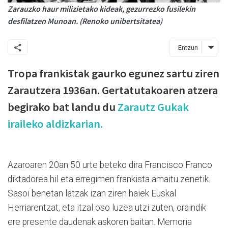
Zarauzko haur milizietako kideak, gezurrezko fusilekin
desfilatzen Munoan. (Renoko unibertsitatea)
Entzun
Tropa frankistak gaurko egunez sartu ziren
Zarautzera 1936an. Gertatutakoaren atzera
begirako bat landu du
Zarautz Gukak
iraileko aldizkarian.
Azaroaren 20an 50 urte beteko dira Francisco Franco
diktadorea hil eta erregimen frankista amaitu zenetik.
Sasoi benetan latzak izan ziren haiek Euskal
Herriarentzat, eta itzal oso luzea utzi zuten, oraindik
ere presente daudenak askoren baitan. Memoria