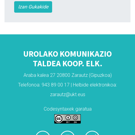
Izan Gukakide
UROLAKO KOMUNIKAZIO
TALDEA KOOP. ELK.
Araba kalea 27 20800 Zarautz (Gipuzkoa)
Telefonoa: 943 89 00 17 | Helbide elektronikoa:
zarautz@ukt.eus
Codesyntaxek garatua