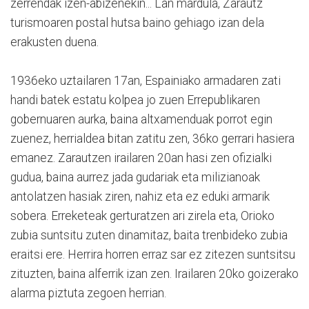
zerrendak izen-abizenekin... Lan mardula, Zarautz
turismoaren postal hutsa baino gehiago izan dela
erakusten duena.
1936eko uztailaren 17an, Espainiako armadaren zati
handi batek estatu kolpea jo zuen Errepublikaren
gobernuaren aurka, baina altxamenduak porrot egin
zuenez, herrialdea bitan zatitu zen, 36ko gerrari hasiera
emanez. Zarautzen irailaren 20an hasi zen ofizialki
gudua, baina aurrez jada gudariak eta milizianoak
antolatzen hasiak ziren, nahiz eta ez eduki armarik
sobera. Erreketeak gerturatzen ari zirela eta, Orioko
zubia suntsitu zuten dinamitaz, baita trenbideko zubia
eraitsi ere. Herrira horren erraz sar ez zitezen suntsitsu
zituzten, baina alferrik izan zen. Irailaren 20ko goizerako
alarma piztuta zegoen herrian.