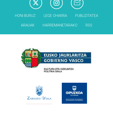
HONI BURUZ
LEGE OHARRA
PUBLIZITATEA
ARAUAK
HARREMANETARAKO
RSS
Babesleak