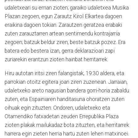
udaletxeari su eman zioten; garaiko udaletxea Musika
Plazan zegoen, egun Zarautz Kirol Elkartea dagoen
eraikina dagoen tokian. Zarautzen geratzea erabaki
zuten zarauztarren artean sentimendu kontrajarria
zegoen; batzuk beldur ziren, beste batzuk pozez. Era
batera edo bestera izan, gerra deklarazioari zapi
zuriarekin erantzun zioten hainbat herritarrek.
Hiru autotan iritsi ziren falangistak, 19:30 aldera, eta
parrokian otoitz egitera joan ziren zuzenean. Jarraian,
udaletxeko areto nagusian bandera gorri-horia zabaldu
zuten, eta Espainiaren handitasuna ohoratzen zuten
oihuak egin zituzten. Ondoren, udaletxeko eta
Otamendiko fatxadetan zeuden Errepublika Plaza
zioten plakak mailukadaz bota zituzten, eta herritarrek
harrera egin zieten herria hartu zuten lehen matxinoei.