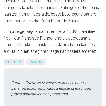
Eizagirre, Modesto Piquer eta Juan de la Maza
zinegotziak; azken hori, gainera, Falangeko lehen burua
izan zen herrian. Bestalde, beste boteregune bat ere
bazegoen: Zarauzko Gerra Batzorde Karlista.
Hiru urte geroago amaitu zen gerra, 1939ko apirilaren
1ean, eta Francisco Franco jeneralak bereganatu
zituen estatuko aginpide guztiak, hiru hamarkada eta
erdi iraun zuen erregimen lazgarriari hasiera emanez.
POLITIKA
ZARAUTZ
Zarautz Gukak zu bezalako irakurleen babesa
behar du tokiko informazioa euskaraz eta modu
profesionalean lantzen jarraitzeko.