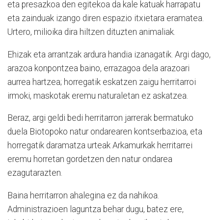
eta presazkoa den egitekoa da kale katuak harrapatu
eta zainduak izango diren espazio itxietara eramatea.
Urtero, milioika dira hiltzen dituzten animaliak.
Ehizak eta arrantzak ardura handia izanagatik. Argi dago,
arazoa konpontzea baino, errazagoa dela arazoari
aurrea hartzea; horregatik eskatzen zaigu herritarroi
irmoki, maskotak eremu naturaletan ez askatzea.
Beraz, argi geldi bedi herritarron jarrerak bermatuko
duela Biotopoko natur ondarearen kontserbazioa, eta
horregatik daramatza urteak Arkamurkak herritarrei
eremu horretan gordetzen den natur ondarea
ezagutarazten.
Baina herritarron ahalegina ez da nahikoa.
Administrazioen laguntza behar dugu, batez ere,