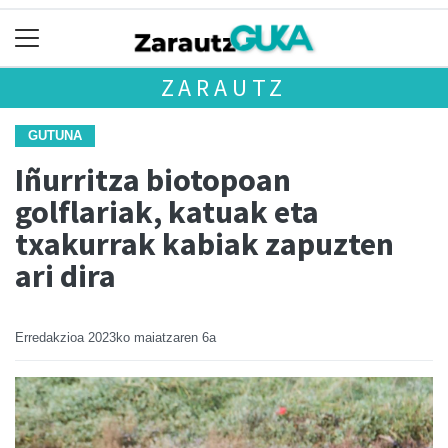
ZARAUTZ
GUTUNA
Iñurritza biotopoan
golflariak, katuak eta
txakurrak kabiak zapuzten
ari dira
Erredakzioa
2023ko maiatzaren 6a