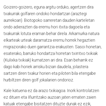
Goizero-goizero, eguna argitu orduko, agertzen dira
txakurrak golfaren ondoko hondartzan (araztegi
aurrekoan). Biotopoko sarreretan dauden karteletan
ondo adierazten da eremu hori itxita dagoela eta
txakurrak lotuta eraman behar direla. Arkamurka natura
elkarteak urteak daramatza eremu horrek hegaztien
migraziorako duen garrantzia erakusten. Sasoi honetan,
esaterako, barruko hondartza horretan txirritxo txikiak
(Kulixka txikiak) kumatzen ari dira. Esan beharrik ez
dago kabi horiek arrisku bizian daudela, jolastera
sartzen diren txakur horien eta piloten bila etengabe
hurbiltzen diren golf jokalarien ondorioz.
Kale katuena ez da arazo txikiagoa. Inork kontrolatzen
ez dituen eta Iñurritzako auzoan jaten ematen zaien
katuak etengabe bisitatzen dituzte dunak ez ezik,