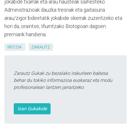
jokabide txarrak eta arau hausteak saihesteko.
Administrazioak dauzka tresnak eta gaitasuna
arau/zigor bideetatik jokabide okerrak zuzentzeko eta
hori da, oraintxe, Iñurritzako Biotopoan dagoen
premiarik handiena.
IRITZIA
ZARAUTZ
Zarautz Gukak zu bezalako irakurleen babesa
behar du tokiko informazioa euskaraz eta modu
profesionalean lantzen jarraitzeko.
Izan Gukakide