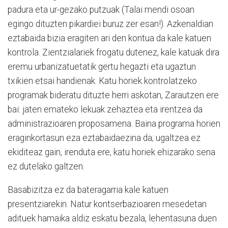
padura eta ur-gezako putzuak (Talai mendi osoan
egingo dituzten pikardiei buruz zer esan!). Azkenaldian
eztabaida bizia eragiten ari den kontua da kale katuen
kontrola. Zientzialariek frogatu dutenez, kale katuak dira
eremu urbanizatuetatik gertu hegazti eta ugaztun
txikien etsai handienak. Katu horiek kontrolatzeko
programak bideratu dituzte herri askotan, Zarautzen ere
bai: jaten emateko lekuak zehaztea eta irentzea da
administrazioaren proposamena. Baina programa horien
eraginkortasun eza eztabaidaezina da; ugaltzea ez
ekiditeaz gain, irenduta ere, katu horiek ehizarako sena
ez dutelako galtzen.
Basabizitza ez da bateragarria kale katuen
presentziarekin. Natur kontserbazioaren mesedetan
adituek hamaika aldiz eskatu bezala, lehentasuna duen