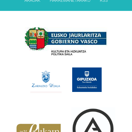
ARAUAK
HARREMANETARAKO
RSS
Babesleak