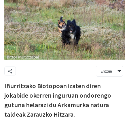
Entzun
Iñurritzako Biotopoan izaten diren
jokabide okerren inguruan ondorengo
gutuna helarazi du Arkamurka natura
taldeak Zarauzko Hitzara.