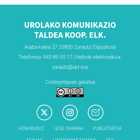
UROLAKO KOMUNIKAZIO
TALDEA KOOP. ELK.
Araba kalea 27 20800 Zarautz (Gipuzkoa)
Telefonoa: 943 89 00 17 | Helbide elektronikoa:
zarautz@ukt.eus
Codesyntaxek garatua
HONI BURUZ
LEGE OHARRA
PUBLIZITATEA