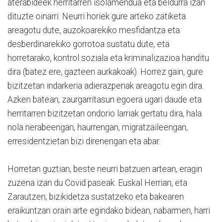
aterabideek herritarren isolamendua eta beldurra izan
dituzte oinarri. Neurri horiek gure arteko zatiketa
areagotu dute, auzokoarekiko mesfidantza eta
desberdinarekiko gorrotoa sustatu dute, eta
horretarako, kontrol soziala eta kriminalizazioa handitu
dira (batez ere, gazteen aurkakoak). Horrez gain, gure
bizitzetan indarkeria adierazpenak areagotu egin dira.
Azken batean, zaurgarritasun egoera ugari daude eta
herritarren bizitzetan ondorio larriak gertatu dira, hala
nola nerabeengan, haurrengan, migratzaileengan,
erresidentzietan bizi direnengan eta abar.
Horretan guztian, beste neurri batzuen artean, eragin
zuzena izan du Covid paseak. Euskal Herrian, eta
Zarautzen, bizikidetza sustatzeko eta bakearen
eraikuntzan orain arte egindako bidean, nabarmen, harri