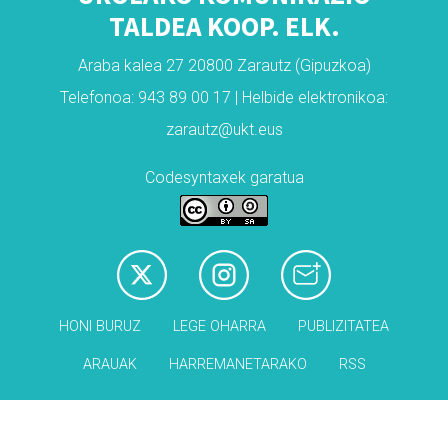
TALDEA KOOP. ELK.
Araba kalea 27 20800 Zarautz (Gipuzkoa)
Telefonoa: 943 89 00 17 | Helbide elektronikoa:
zarautz@ukt.eus
Codesyntaxek garatua
HONI BURUZ
LEGE OHARRA
PUBLIZITATEA
ARAUAK
HARREMANETARAKO
RSS
Babesleak