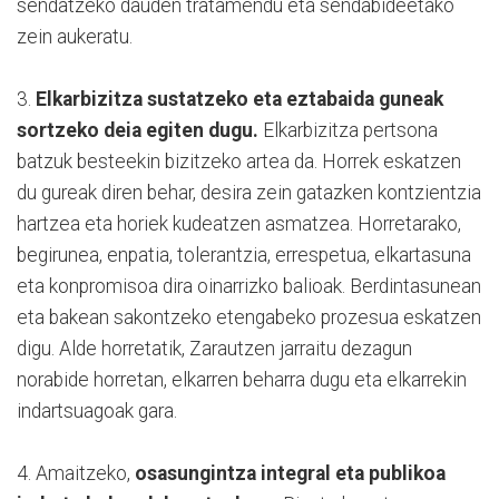
sendatzeko dauden tratamendu eta sendabideetako
zein aukeratu.
3.
Elkarbizitza sustatzeko eta eztabaida guneak
sortzeko deia egiten dugu.
Elkarbizitza pertsona
batzuk besteekin bizitzeko artea da. Horrek eskatzen
du gureak diren behar, desira zein gatazken kontzientzia
hartzea eta horiek kudeatzen asmatzea. Horretarako,
begirunea, enpatia, tolerantzia, errespetua, elkartasuna
eta konpromisoa dira oinarrizko balioak. Berdintasunean
eta bakean sakontzeko etengabeko prozesua eskatzen
digu. Alde horretatik, Zarautzen jarraitu dezagun
norabide horretan, elkarren beharra dugu eta elkarrekin
indartsuagoak gara.
4. Amaitzeko,
osasungintza integral eta publikoa