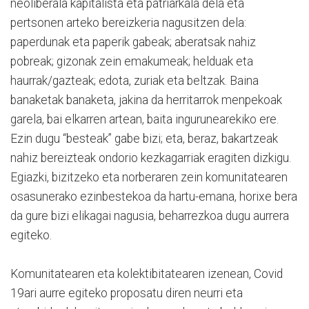
neoliberala kapitalista eta patriarkala dela eta
pertsonen arteko bereizkeria nagusitzen dela:
paperdunak eta paperik gabeak; aberatsak nahiz
pobreak; gizonak zein emakumeak; helduak eta
haurrak/gazteak; edota, zuriak eta beltzak. Baina
banaketak banaketa, jakina da herritarrok menpekoak
garela, bai elkarren artean, baita ingurunearekiko ere.
Ezin dugu “besteak” gabe bizi; eta, beraz, bakartzeak
nahiz bereizteak ondorio kezkagarriak eragiten dizkigu.
Egiazki, bizitzeko eta norberaren zein komunitatearen
osasunerako ezinbestekoa da hartu-emana, horixe bera
da gure bizi elikagai nagusia, beharrezkoa dugu aurrera
egiteko.
Komunitatearen eta kolektibitatearen izenean, Covid
19ari aurre egiteko proposatu diren neurri eta