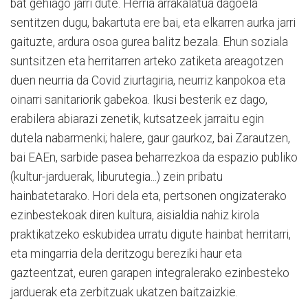
bat gehiago jarri dute. Herria arrakalatua dagoela
sentitzen dugu, bakartuta ere bai, eta elkarren aurka jarri
gaituzte, ardura osoa gurea balitz bezala. Ehun soziala
suntsitzen eta herritarren arteko zatiketa areagotzen
duen neurria da Covid ziurtagiria, neurriz kanpokoa eta
oinarri sanitariorik gabekoa. Ikusi besterik ez dago,
erabilera abiarazi zenetik, kutsatzeek jarraitu egin
dutela nabarmenki; halere, gaur gaurkoz, bai Zarautzen,
bai EAEn, sarbide pasea beharrezkoa da espazio publiko
(kultur-jarduerak, liburutegia...) zein pribatu
hainbatetarako. Hori dela eta, pertsonen ongizaterako
ezinbestekoak diren kultura, aisialdia nahiz kirola
praktikatzeko eskubidea urratu digute hainbat herritarri,
eta mingarria dela deritzogu bereziki haur eta
gazteentzat, euren garapen integralerako ezinbesteko
jarduerak eta zerbitzuak ukatzen baitzaizkie.