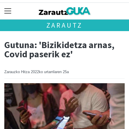
ZARAUTZ
Gutuna: 'Bizikidetza arnas,
Covid paserik ez'
Zarauzko Hitza
2022ko urtarrilaren 25a