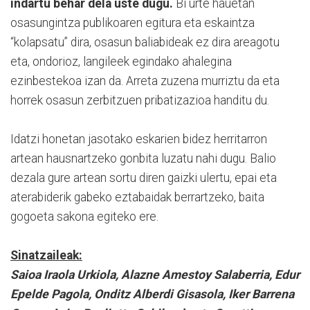
indartu behar dela uste dugu.
Bi urte hauetan
osasungintza publikoaren egitura eta eskaintza
“kolapsatu” dira, osasun baliabideak ez dira areagotu
eta, ondorioz, langileek egindako ahalegina
ezinbestekoa izan da. Arreta zuzena murriztu da eta
horrek osasun zerbitzuen pribatizazioa handitu du.
Idatzi honetan jasotako eskarien bidez herritarron
artean hausnartzeko gonbita luzatu nahi dugu. Balio
dezala gure artean sortu diren gaizki ulertu, epai eta
aterabiderik gabeko eztabaidak berrartzeko, baita
gogoeta sakona egiteko ere.
Sinatzaileak:
Saioa Iraola Urkiola, Alazne Amestoy Salaberria, Edur
Epelde Pagola, Onditz Alberdi Gisasola, Iker Barrena