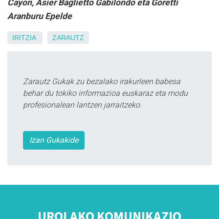
Cayon, Asier Baglietto Gabilondo eta Goretti
Aranburu Epelde
IRITZIA
ZARAUTZ
Zarautz Gukak zu bezalako irakurleen babesa
behar du tokiko informazioa euskaraz eta modu
profesionalean lantzen jarraitzeko.
Izan Gukakide
UROLAKO KOMUNIKAZIO