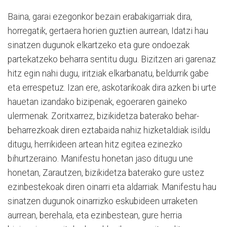
Baina, garai ezegonkor bezain erabakigarriak dira,
horregatik, gertaera horien guztien aurrean, Idatzi hau
sinatzen dugunok elkartzeko eta gure ondoezak
partekatzeko beharra sentitu dugu. Bizitzen ari garenaz
hitz egin nahi dugu, iritziak elkarbanatu, beldurrik gabe
eta errespetuz. Izan ere, askotarikoak dira azken bi urte
hauetan izandako bizipenak, egoeraren gaineko
ulermenak. Zoritxarrez, bizikidetza baterako behar-
beharrezkoak diren eztabaida nahiz hizketaldiak isildu
ditugu, herrikideen artean hitz egitea ezinezko
bihurtzeraino. Manifestu honetan jaso ditugu une
honetan, Zarautzen, bizikidetza baterako gure ustez
ezinbestekoak diren oinarri eta aldarriak. Manifestu hau
sinatzen dugunok oinarrizko eskubideen urraketen
aurrean, berehala, eta ezinbestean, gure herria