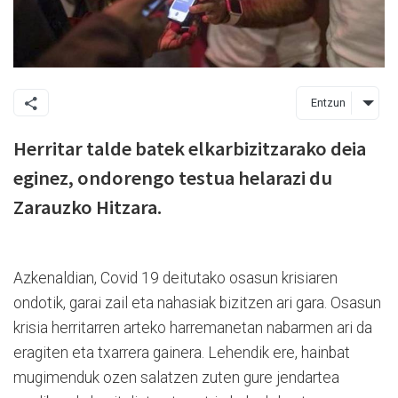
Entzun
Herritar talde batek elkarbizitzarako deia
eginez, ondorengo testua helarazi du
Zarauzko Hitzara.
Azkenaldian, Covid 19 deitutako osasun krisiaren
ondotik, garai zail eta nahasiak bizitzen ari gara. Osasun
krisia herritarren arteko harremanetan nabarmen ari da
eragiten eta txarrera gainera. Lehendik ere, hainbat
mugimenduk ozen salatzen zuten gure jendartea