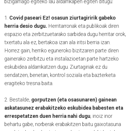
bizigarriago egiteko lau aldarrikapen egiten ditugu:
1.
Covid paseari Ez! osasun ziurtagiririk gabeko
herria desio dugu.
Herritarronak eta publikoak diren
espazio eta zerbitzuetarako sarbidea dugu herritar orok,
txertatu ala ez, bertakoa izan ala iritsi berria izan.
Horrez gain, herriko eguneroko bizitzaren parte diren
gainerako zerbitzu eta instalazioetan parte hartzeko
eskubidea aldarrikatzen dugu. Ziurtagiriak ez du
sendatzen, benetan, kontrol soziala eta bazterketa
eragiteko tresna baita.
2. Bestalde,
gorputzen (eta osasunaren) gainean
askatasunez erabakitzeko eskubidea babesten eta
errespetatzen duen herria nahi dugu
, inoiz inor
behartu gabe, norberak erabakitzen baitu gaixotasuna