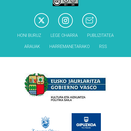
HONI BURUZ
LEGE OHARRA
PUBLIZITATEA
ARAUAK
HARREMANETARAKO
RSS
Babesleak