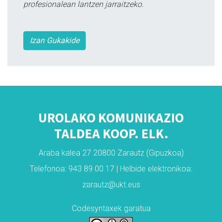
profesionalean lantzen jarraitzeko.
Izan Gukakide
UROLAKO KOMUNIKAZIO
TALDEA KOOP. ELK.
Araba kalea 27 20800 Zarautz (Gipuzkoa)
Telefonoa: 943 89 00 17 | Helbide elektronikoa:
zarautz@ukt.eus
Codesyntaxek garatua