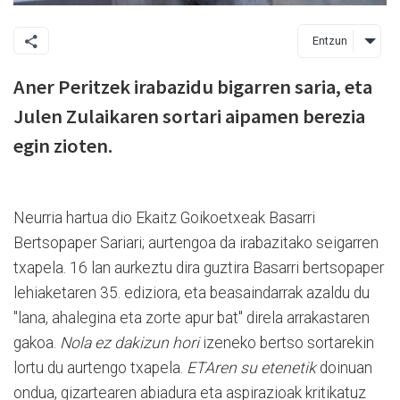
Entzun
Aner Peritzek irabazidu bigarren saria, eta
Julen Zulaikaren sortari aipamen berezia
egin zioten.
Neurria hartua dio Ekaitz Goikoetxeak Basarri
Bertsopaper Sariari; aurtengoa da irabazitako seigarren
txapela. 16 lan aurkeztu dira guztira Basarri bertsopaper
lehiaketaren 35. ediziora, eta beasaindarrak azaldu du
"lana, ahalegina eta zorte apur bat" direla arrakastaren
gakoa.
Nola ez dakizun hori
izeneko bertso sortarekin
lortu du aurtengo txapela.
ETAren su etenetik
doinuan
ondua, gizartearen abiadura eta aspirazioak kritikatuz