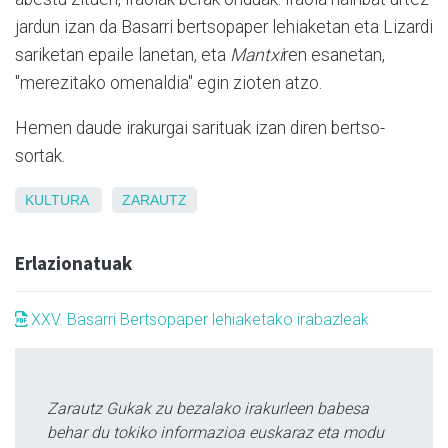
jardun izan da Basarri bertsopaper lehiaketan eta Lizardi
sariketan epaile lanetan, eta
Mantxi
ren esanetan,
"merezitako omenaldia" egin zioten atzo.
Hemen daude irakurgai sarituak izan diren bertso-
sortak.
KULTURA
ZARAUTZ
Erlazionatuak
XXV. Basarri Bertsopaper lehiaketako irabazleak
Zarautz Gukak zu bezalako irakurleen babesa
behar du tokiko informazioa euskaraz eta modu