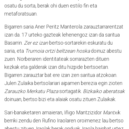
osatu du sorta, berak ohi duen estilo fin eta
metaforatsuan.
Bigarren saria Aner Peritz Manterola zarauztarrarentzat
izan da. 17 urteko gazteak lehenengoz izan da saritua
Basarrin.
Zer ez izan
bertso-sortarekin eskuratu du
saria, eta
Trumoia ortzi beltzean hoska
doinuz abestu
zuen. Norberaren identitateak sorrarazten dituen
kezkak eta galderak izan ditu hizpide bertsoetan.
Bigarren zarauztar bat ere izan zen saritua atzokoan.
Julen Zulaika bertsolariari aipamen berezia egin zioten
Zarauzko Merkatu Plaza
sortagatik.
Bizkaiko aberatsak
doinuan, bertso bizi eta alaiak osatu zituen Zulaikak.
Sari-banaketaren amaieran, Iñigo Mantzizidor
Mantxi
k
berriki zendu den Rufino Iraolaren oroimenez lau bertso
abestu zituen, Iraolak berak onduak. Iraola hainbat urtez