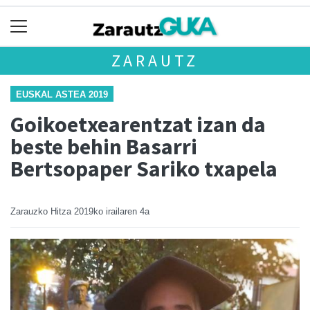
ZARAUTZ
EUSKAL ASTEA 2019
Goikoetxearentzat izan da
beste behin Basarri
Bertsopaper Sariko txapela
Zarauzko Hitza
2019ko irailaren 4a