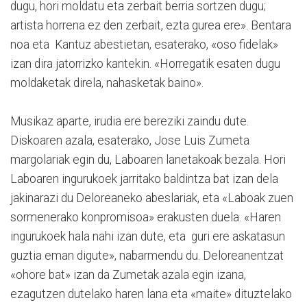
dugu, hori moldatu eta zerbait berria sortzen dugu;
artista horrena ez den zerbait, ezta gurea ere». Bentara
noa eta Kantuz abestietan, esaterako, «oso fidelak»
izan dira jatorrizko kantekin. «Horregatik esaten dugu
moldaketak direla, nahasketak baino».
Musikaz aparte, irudia ere bereziki zaindu dute.
Diskoaren azala, esaterako, Jose Luis Zumeta
margolariak egin du, Laboaren lanetakoak bezala. Hori
Laboaren ingurukoek jarritako baldintza bat izan dela
jakinarazi du Deloreaneko abeslariak, eta «Laboak zuen
sormenerako konpromisoa» erakusten duela. «Haren
ingurukoek hala nahi izan dute, eta guri ere askatasun
guztia eman digute», nabarmendu du. Deloreanentzat
«ohore bat» izan da Zumetak azala egin izana,
ezagutzen dutelako haren lana eta «maite» dituztelako