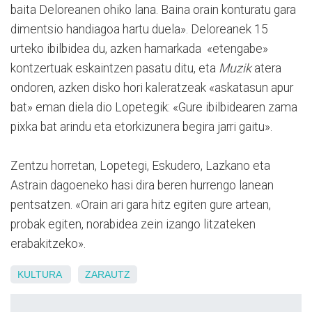
baita Deloreanen ohiko lana. Baina orain konturatu gara
dimentsio handiagoa hartu duela». Deloreanek 15
urteko ibilbidea du, azken hamarkada «etengabe»
kontzertuak eskaintzen pasatu ditu, eta
Muzik
atera
ondoren, azken disko hori kaleratzeak «askatasun apur
bat» eman diela dio Lopetegik: «Gure ibilbidearen zama
pixka bat arindu eta etorkizunera begira jarri gaitu».
Zentzu horretan, Lopetegi, Eskudero, Lazkano eta
Astrain dagoeneko hasi dira beren hurrengo lanean
pentsatzen. «Orain ari gara hitz egiten gure artean,
probak egiten, norabidea zein izango litzateken
erabakitzeko».
KULTURA
ZARAUTZ