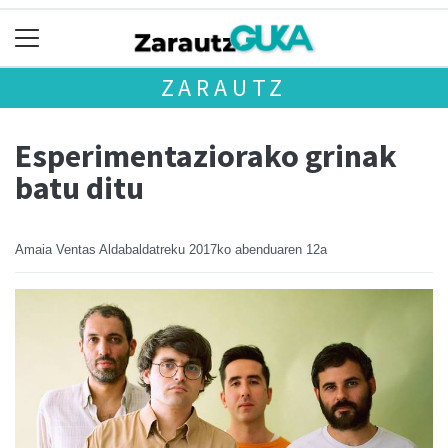
ZARAUTZ
Esperimentaziorako grinak
batu ditu
Amaia Ventas Aldabaldatreku
2017ko abenduaren 12a