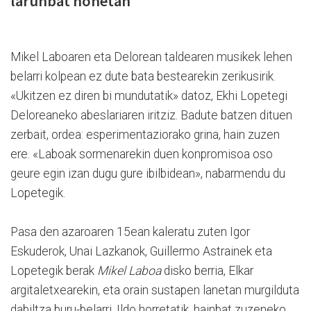
larunbat honetan
Mikel Laboaren eta Delorean taldearen musikek lehen
belarri kolpean ez dute bata bestearekin zerikusirik.
«Ukitzen ez diren bi mundutatik» datoz, Ekhi Lopetegi
Deloreaneko abeslariaren iritziz. Badute batzen dituen
zerbait, ordea: esperimentaziorako grina, hain zuzen
ere. «Laboak sormenarekin duen konpromisoa oso
geure egin izan dugu gure ibilbidean», nabarmendu du
Lopetegik.
Pasa den azaroaren 15ean kaleratu zuten Igor
Eskuderok, Unai Lazkanok, Guillermo Astrainek eta
Lopetegik berak
Mikel Laboa
disko berria, Elkar
argitaletxearekin, eta orain sustapen lanetan murgilduta
dabiltza buru-belarri. Ildo horretatik, hainbat zuzeneko