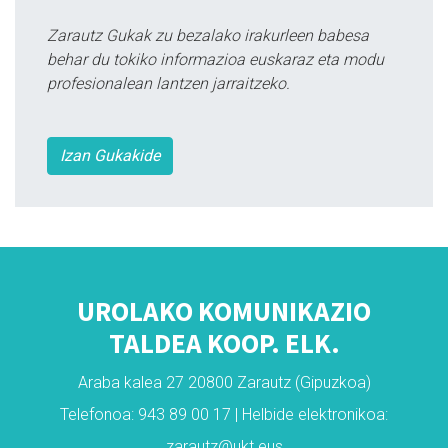
Zarautz Gukak zu bezalako irakurleen babesa
behar du tokiko informazioa euskaraz eta modu
profesionalean lantzen jarraitzeko.
Izan Gukakide
UROLAKO KOMUNIKAZIO
TALDEA KOOP. ELK.
Araba kalea 27 20800 Zarautz (Gipuzkoa)
Telefonoa: 943 89 00 17 | Helbide elektronikoa:
zarautz@ukt.eus