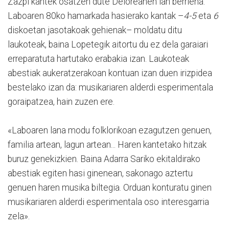
Zazpi kantek osatzen dute Deloreanen lan berriena.
Laboaren 80ko hamarkada hasierako kantak –
4-5
eta
6
diskoetan jasotakoak gehienak– moldatu ditu
laukoteak, baina Lopetegik aitortu du ez dela garaiari
erreparatuta hartutako erabakia izan. Laukoteak
abestiak aukeratzerakoan kontuan izan duen irizpidea
bestelako izan da: musikariaren alderdi esperimentala
goraipatzea, hain zuzen ere.
«Laboaren lana modu folklorikoan ezagutzen genuen,
familia artean, lagun artean... Haren kantetako hitzak
buruz genekizkien. Baina Adarra Sariko ekitaldirako
abestiak egiten hasi ginenean, sakonago aztertu
genuen haren musika biltegia. Orduan konturatu ginen
musikariaren alderdi esperimentala oso interesgarria
zela».