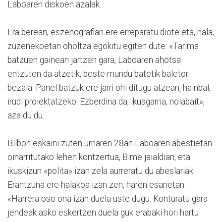
Laboaren diskoen azalak.
Era berean, eszenografiari ere erreparatu diote eta, hala,
zuzenekoetan oholtza egokitu egiten dute: «Tarima
batzuen gainean jartzen gara, Laboaren ahotsa
entzuten da atzetik, beste mundu batetik baletor
bezala. Panel batzuk ere jarri ohi ditugu atzean, hainbat
irudi proiektatzeko. Ezberdina da, ikusgarria, nolabait»,
azaldu du.
Bilbon eskaini zuten urriaren 28an Laboaren abestietan
oinarritutako lehen kontzertua, Bime jaialdian, eta
ikuskizun «polita» izan zela aurreratu du abeslariak.
Erantzuna ere halakoa izan zen, haren esanetan:
«Harrera oso ona izan duela uste dugu. Konturatu gara
jendeak asko eskertzen duela guk erabaki hori hartu