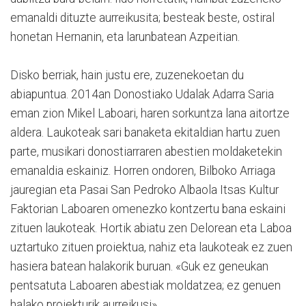
emanaldi dituzte aurreikusita; besteak beste, ostiral
honetan Hernanin, eta larunbatean Azpeitian.
Disko berriak, hain justu ere, zuzenekoetan du
abiapuntua. 2014an Donostiako Udalak Adarra Saria
eman zion Mikel Laboari, haren sorkuntza lana aitortze
aldera. Laukoteak sari banaketa ekitaldian hartu zuen
parte, musikari donostiarraren abestien moldaketekin
emanaldia eskainiz. Horren ondoren, Bilboko Arriaga
jauregian eta Pasai San Pedroko Albaola Itsas Kultur
Faktorian Laboaren omenezko kontzertu bana eskaini
zituen laukoteak. Hortik abiatu zen Delorean eta Laboa
uztartuko zituen proiektua, nahiz eta laukoteak ez zuen
hasiera batean halakorik buruan. «Guk ez geneukan
pentsatuta Laboaren abestiak moldatzea; ez genuen
halako proiekturik aurreikusi».