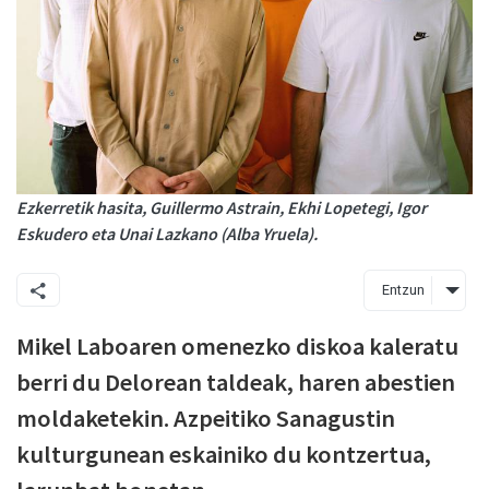
Ezkerretik hasita, Guillermo Astrain, Ekhi Lopetegi, Igor
Eskudero eta Unai Lazkano (Alba Yruela).
Entzun
Mikel Laboaren omenezko diskoa kaleratu
berri du Delorean taldeak, haren abestien
moldaketekin. Azpeitiko Sanagustin
kulturgunean eskainiko du kontzertua,