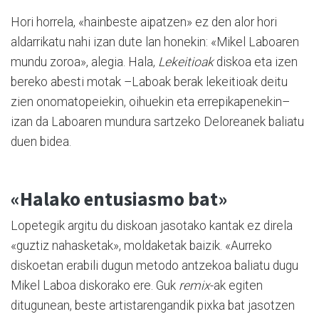
Hori horrela, «hainbeste aipatzen» ez den alor hori
aldarrikatu nahi izan dute lan honekin: «Mikel Laboaren
mundu zoroa», alegia. Hala,
Lekeitioak
diskoa eta izen
bereko abesti motak –Laboak berak lekeitioak deitu
zien onomatopeiekin, oihuekin eta errepikapenekin–
izan da Laboaren mundura sartzeko Deloreanek baliatu
duen bidea.
«Halako entusiasmo bat»
Lopetegik argitu du diskoan jasotako kantak ez direla
«guztiz nahasketak», moldaketak baizik. «Aurreko
diskoetan erabili dugun metodo antzekoa baliatu dugu
Mikel Laboa diskorako ere. Guk
remix
-ak egiten
ditugunean, beste artistarengandik pixka bat jasotzen