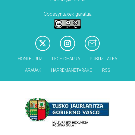
Codesyntaxek garatua
HONI BURUZ
LEGE OHARRA
PUBLIZITATEA
ARAUAK
HARREMANETARAKO
RSS
Babesleak