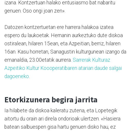
izana. Kontzertuan halako entusiasmo bat nabaritu
genuen. Oso ongi joan zen».
Datozen kontzertuetan ere harrera halakoa izatea
espero du laukoetak. Hernanin aurkeztuko dute diskoa
ostiralean, hilaren 15ean, eta Azpeitian, berriz, hilaren
16an. Kasu horretan, Sanagustin kulturgunean izango da
emanaldia, 23:00etatik aurrera.
Sarrerak Kulturaz
Azpeitiko Kultur Koooperatibaren atarian daude salgai
dagoeneko
.
Etorkizunera begira jarrita
Ia hilabete da diskoa kaleratu zutena, eta Lopetegik
aitortu du orain ari direla ondorioak ulertzen. «Hasiera
batean salbuespen gisa hartu genuen disko hau, ez