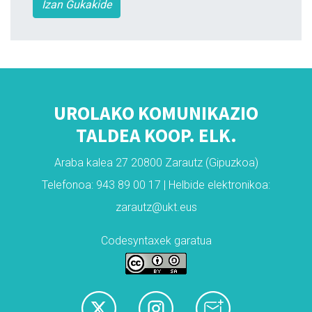
Izan Gukakide
UROLAKO KOMUNIKAZIO
TALDEA KOOP. ELK.
Araba kalea 27 20800 Zarautz (Gipuzkoa)
Telefonoa: 943 89 00 17 | Helbide elektronikoa:
zarautz@ukt.eus
Codesyntaxek garatua