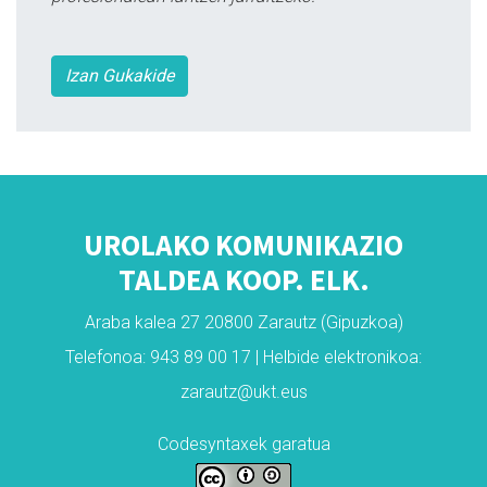
Izan Gukakide
UROLAKO KOMUNIKAZIO
TALDEA KOOP. ELK.
Araba kalea 27 20800 Zarautz (Gipuzkoa)
Telefonoa: 943 89 00 17 | Helbide elektronikoa:
zarautz@ukt.eus
Codesyntaxek garatua