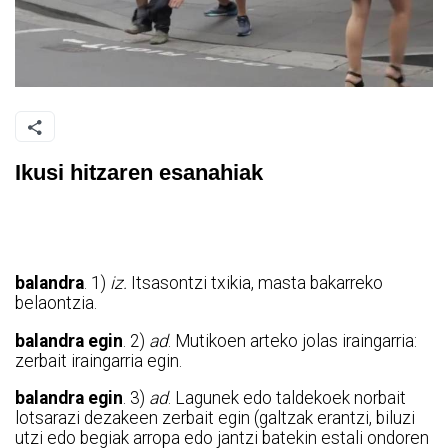
Ikusi hitzaren esanahiak
balandra
. 1)
iz.
Itsasontzi txikia, masta bakarreko
belaontzia.
balandra egin
. 2)
ad
. Mutikoen arteko jolas iraingarria:
zerbait iraingarria egin.
balandra egin
. 3)
ad
. Lagunek edo taldekoek norbait
lotsarazi dezakeen zerbait egin (galtzak erantzi, biluzi
utzi edo begiak arropa edo jantzi batekin estali ondoren