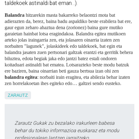
taldekoek astinaldi bat eman…).
Balandra
hitzarekin masta bakarreko belaontzi mota bat
adierazten da, berez, baina badu aspaldiko beste erabilera bat ere,
gaur egun zeharo ahaztua dena (zorionez) baina gure mutiko
garaietan hainbat lotsa eragindakoa. Balandra egitea mutikoen
arteko jolas iraingarria zen, eta jolasaren oinarria izaten zen
norbaiten "lagunek", jolaskideek edo taldekoek, bat egin eta
balandra jasaten zuen pertsonari galtzak erantzi eta gerritik behera
biluztea, edota begiak jaka edo ja
ntzi
batez estali ondoren
koitaduari astinaldi bat ematea. Lotsarazteko beste modu batzuk
ere baziren, baina oinarrian beti gauza bertsua izan ohi zen
balandra egitea
: norbaiti irain eragitea, eta abilezia behar izaten
zen horrelakoetan ihes egiteko edo… galtzei sendo eusteko.
ZARAUTZ
Zarautz Gukak zu bezalako irakurleen babesa
behar du tokiko informazioa euskaraz eta modu
profesionalean lantzen jarraitzeko.