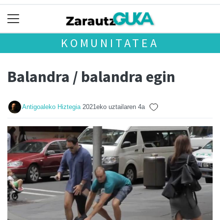
KOMUNITATEA
Balandra / balandra egin
Antigoaleko Hiztegia
2021eko uztailaren 4a