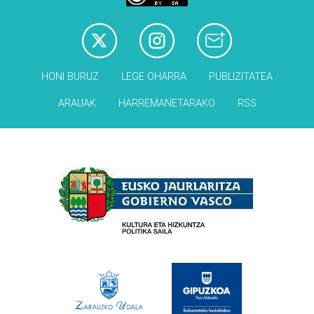
HONI BURUZ
LEGE OHARRA
PUBLIZITATEA
ARAUAK
HARREMANETARAKO
RSS
Babesleak