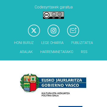
Codesyntaxek garatua
HONI BURUZ
LEGE OHARRA
PUBLIZITATEA
ARAUAK
HARREMANETARAKO
RSS
Babesleak