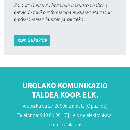
Zarautz Gukak zu bezalako irakurleen babesa
behar du tokiko informazioa euskaraz eta modu
profesionalean lantzen jarraitzeko.
Izan Gukakide
UROLAKO KOMUNIKAZIO
TALDEA KOOP. ELK.
Araba kalea 27 20800 Zarautz (Gipuzkoa)
Telefonoa: 943 89 00 17 | Helbide elektronikoa:
zarautz@ukt.eus