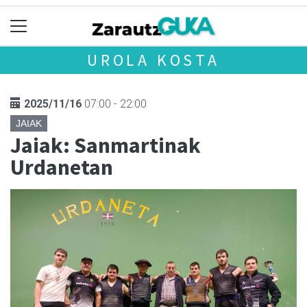
UROLA KOSTA
2025/11/16
07:00 - 22:00
JAIAK
Jaiak: Sanmartinak
Urdanetan