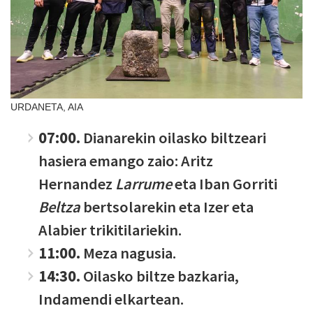
URDANETA, AIA
07:00.
Dianarekin oilasko biltzeari
hasiera emango zaio: Aritz
Hernandez
Larrume
eta Iban Gorriti
Beltza
bertsolarekin eta Izer eta
Alabier trikitilariekin.
11:00.
Meza nagusia.
14:30.
Oilasko biltze bazkaria,
Indamendi elkartean.