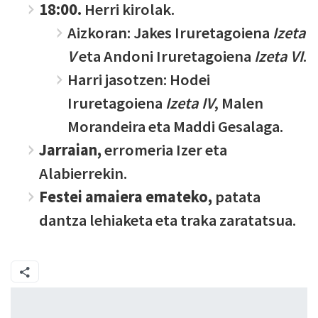
18:00.
Herri kirolak.
Aizkoran: Jakes Iruretagoiena
Izeta
V
eta Andoni Iruretagoiena
Izeta VI
.
Harri jasotzen: Hodei
Iruretagoiena
Izeta IV
, Malen
Morandeira eta Maddi Gesalaga.
Jarraian,
erromeria Izer eta
Alabierrekin.
Festei amaiera emateko,
patata
dantza lehiaketa eta traka zaratatsua.