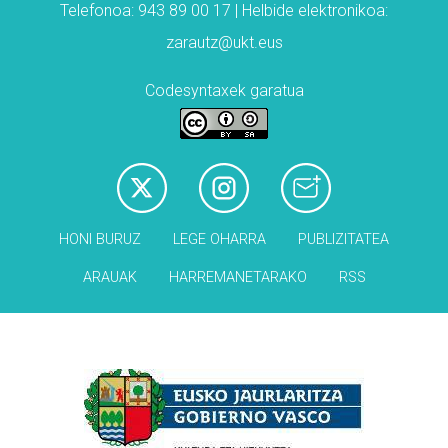
Telefonoa: 943 89 00 17 | Helbide elektronikoa:
zarautz@ukt.eus
Codesyntaxek garatua
HONI BURUZ
LEGE OHARRA
PUBLIZITATEA
ARAUAK
HARREMANETARAKO
RSS
Babesleak