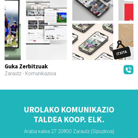
Guka Zerbitzuak
Zarautz
- Komunikazioa
UROLAKO KOMUNIKAZIO
TALDEA KOOP. ELK.
Araba kalea 27 20800 Zarautz (Gipuzkoa)