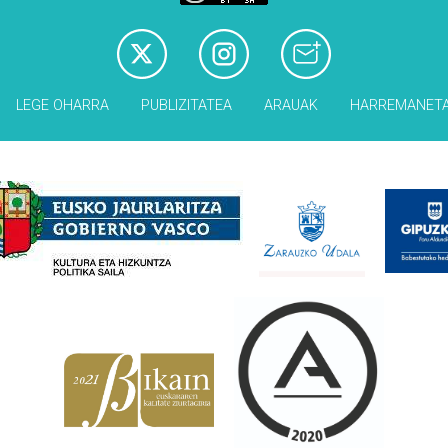
LEGE OHARRA
PUBLIZITATEA
ARAUAK
HARREMANET
Babesleak