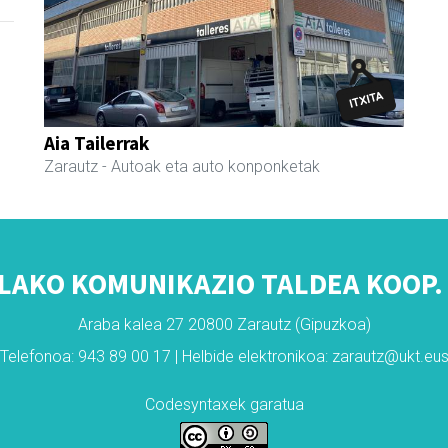
Aia Tailerrak
Zarautz
- Autoak eta auto konponketak
LAKO KOMUNIKAZIO TALDEA KOOP. 
Araba kalea 27 20800 Zarautz (Gipuzkoa)
Telefonoa: 943 89 00 17 | Helbide elektronikoa: zarautz@ukt.eu
Codesyntaxek garatua