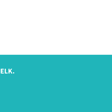
ELK.
s